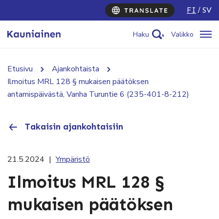
FI
SV
Haku
Valikko
Etusivu
Ajankohtaista
Ilmoitus MRL 128 § mukaisen päätöksen
antamispäivästä, Vanha Turuntie 6 (235-401-8-212)
Takaisin ajankohtaisiin
21.5.2024
|
Ympäristö
Ilmoitus MRL 128 §
mukaisen päätöksen