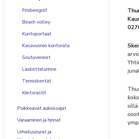
Frisbeegolf
Thu
Kaun
Beach volley
027
Kuntoportaat
Skei
Kasavuoren kuntorata
arvi
Soutuveneet
Yhti
Laskettelurinne
juna
Tenniskentät
Thur
Kiintorastit
koko
sill
Poikkeavat aukioloajat
osoi
Varaaminen ja hinnat
ympä
Urheiluseurat ja