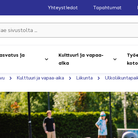
Yhteystiedot
Tapahtumat
olta ...
asvatus ja
Kulttuuri ja vapaa-
Työe
aika
koto
ivu
Kulttuuri ja vapaa-aika
Liikunta
Ulkoliikuntapai