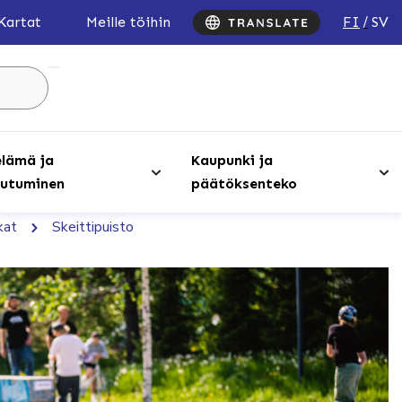
FI
SV
Kartat
Meille töihin
Hae
sivustolta
...
lämä ja
Kaupunki ja
utuminen
päätöksenteko
kat
Skeittipuisto