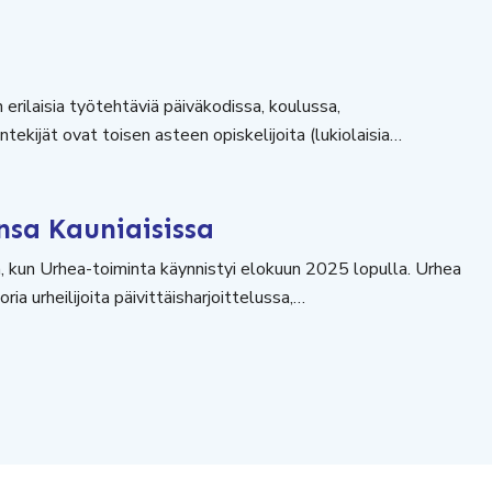
 erilaisia työtehtäviä päiväkodissa, koulussa,
tekijät ovat toisen asteen opiskelijoita (lukiolaisia…
nsa Kauniaisissa
en, kun Urhea-toiminta käynnistyi elokuun 2025 lopulla. Urhea
a urheilijoita päivittäisharjoittelussa,…