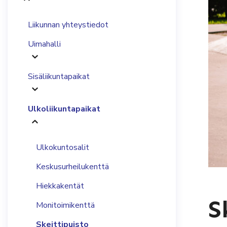
Liikunnan yhteystiedot
Uimahalli
Sisäliikuntapaikat
Ulkoliikuntapaikat
Ulkokuntosalit
Keskusurheilukenttä
Hiekkakentät
S
Monitoimikenttä
Skeittipuisto