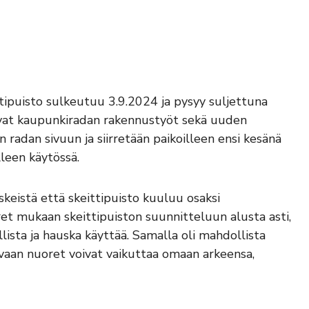
tipuisto sulkeutuu 3.9.2024 ja pysyy suljettuna
vat kaupunkiradan rakennustyöt sekä uuden
 radan sivuun ja siirretään paikoilleen ensi kesänä
leen käytössä.
eistä että skeittipuisto kuuluu osaksi
ret mukaan skeittipuiston suunnitteluun alusta asti,
allista ja hauska käyttää. Samalla oli mahdollista
n, vaan nuoret voivat vaikuttaa omaan arkeensa,