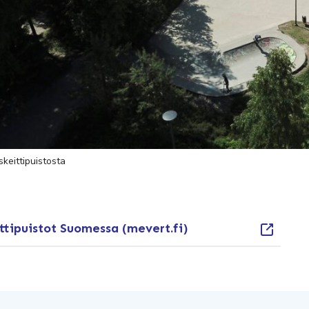
skeittipuistosta
ttipuistot Suomessa (mevert.fi)