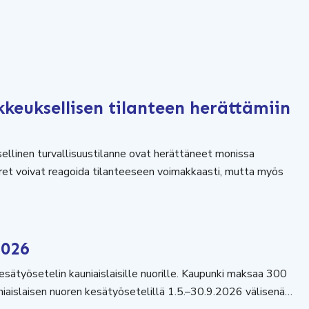
kkeuksellisen tilanteen herättämiin
sellinen turvallisuustilanne ovat herättäneet monissa
uoret voivat reagoida tilanteeseen voimakkaasti, mutta myös
2026
esätyösetelin kauniaislaisille nuorille. Kaupunki maksaa 300
iaislaisen nuoren kesätyösetelillä 1.5.–30.9.2026 välisenä…