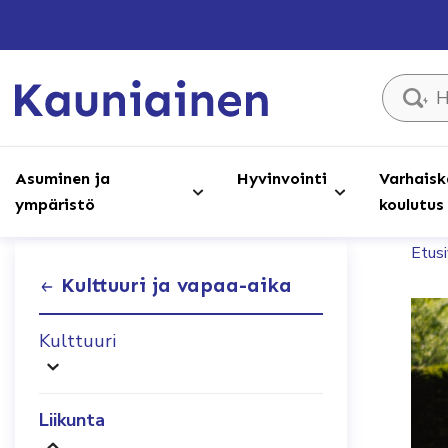
Hae sivust
Asuminen ja
Hyvinvointi
Varhaisk
ympäristö
koulutus
Etus
Kulttuuri ja vapaa-aika
Kulttuuri
Liikunta