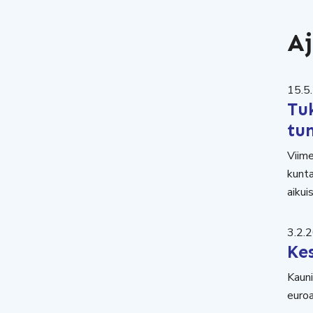
Aj
15.5
Tuk
tun
Viime
kunta
aikui
3.2.
Kes
Kauni
euroa