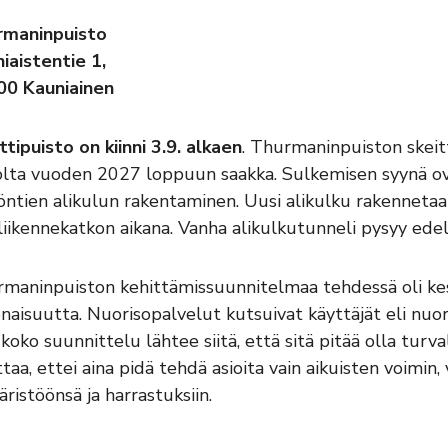
rmaninpuisto
iaistentie 1,
00 Kauniainen
ttipuisto on kiinni 3.9. alkaen
. Thurmaninpuiston skeit
olta vuoden 2027 loppuun saakka. Sulkemisen syynä o
öntien alikulun rakentaminen. Uusi alikulku rakennetaan
liikennekatkon aikana. Vanha alikulkutunneli pysyy edel
maninpuiston kehittämissuunnitelmaa tehdessä oli kesk
naisuutta. Nuorisopalvelut kutsuivat käyttäjät eli nuo
ä koko suunnittelu lähtee siitä, että sitä pitää olla turv
ttaa, ettei aina pidä tehdä asioita vain aikuisten voimi
ristöönsä ja harrastuksiin.