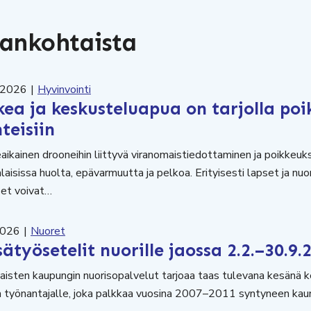
ankohtaista
.2026
|
Hyvinvointi
ea ja keskusteluapua on tarjolla poi
teisiin
aikainen drooneihin liittyvä viranomaistiedottaminen ja poikkeuk
laisissa huolta, epävarmuutta ja pelkoa. Erityisesti lapset ja n
set voivat…
2026
|
Nuoret
ätyösetelit nuorille jaossa 2.2.–30.9.
aisten kaupungin nuorisopalvelut tarjoaa taas tulevana kesänä k
 työnantajalle, joka palkkaa vuosina 2007–2011 syntyneen kaun