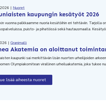
.2026
|
Nuoret
uniaisten kaupungin kesätyöt 2026
in vuonna palkkaamme nuoria kesätöihin eri tehtäviin. Tarjolla on
sopalveluissa, puisto- ja pihatöissä sekä hautausmaalla. Kesätyön
2026
|
Granimalli
hea Akatemia on aloittanut toiminta
aisten kaupunki sai merkittävän lisän nuorten urheilijoiden arke
omen Olympiakomitean virallinen urheiluakatemia, joka tukee nuori
ue lisää aiheesta nuoret