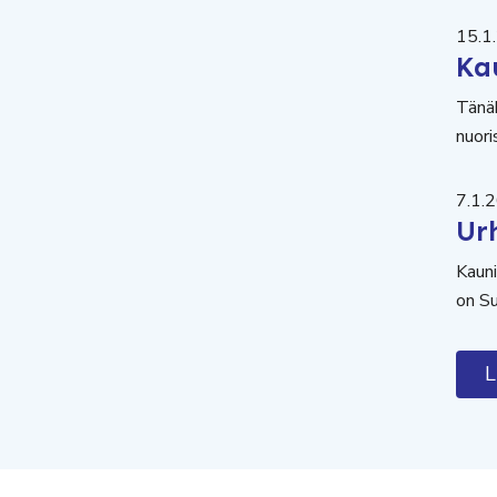
15.1
Ka
Tänäk
nuori
7.1.
Ur
Kauni
on Su
L