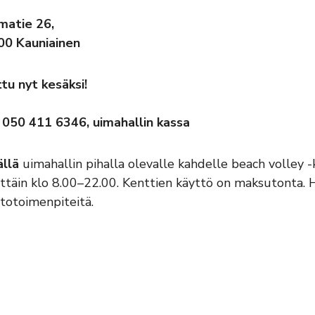
matie 26,
00 Kauniainen
tu nyt kesäksi!
 050 411 6346, uimahallin kassa
ällä
uimahallin pihalla olevalle kahdelle beach volley -
ittäin klo 8.00–22.00. Kenttien käyttö on maksutonta.
totoimenpiteitä.