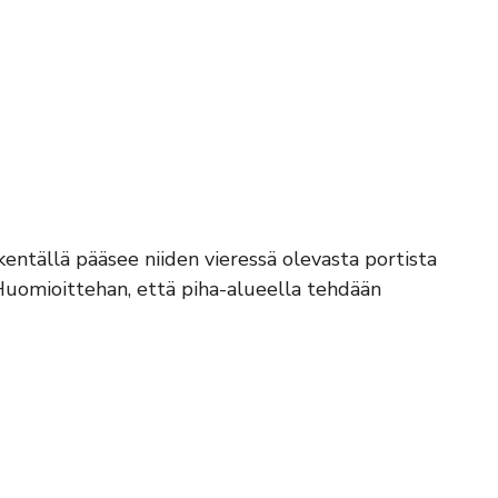
kentällä pääsee niiden vieressä olevasta portista
 Huomioittehan, että piha-alueella tehdään