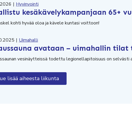
.2026
|
Hyvinvointi
llistu kesäkävelykampanjaan 65+ vuot
skel kohti hyvää oloa ja kävele kuntasi voittoon!
0.2025
|
Uimahalli
aussauna avataan – uimahallin tilat t
ssaunan vesinäytteissä todettu legionellapitoisuus on selvästi a
ue lisää aiheesta liikunta