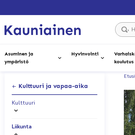
Hae sivust
Asuminen ja
Hyvinvointi
Varhaisk
ympäristö
koulutus
Etus
Kulttuuri ja vapaa-aika
Kulttuuri
Liikunta