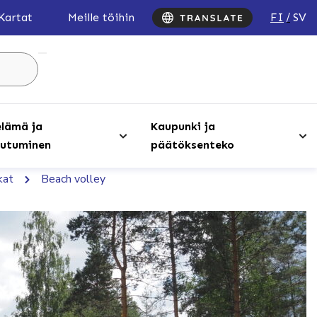
FI
SV
Kartat
Meille töihin
Hae
sivustolta
...
lämä ja
Kaupunki ja
utuminen
päätöksenteko
kat
Beach volley