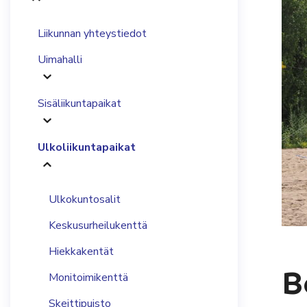
Liikunnan yhteystiedot
Uimahalli
Sisäliikuntapaikat
Ulkoliikuntapaikat
Ulkokuntosalit
Keskusurheilukenttä
Hiekkakentät
B
Monitoimikenttä
Skeittipuisto