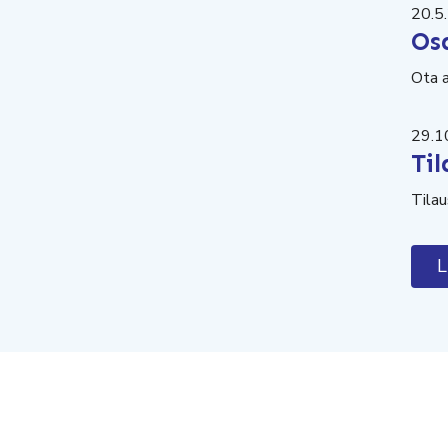
20.5
Osa
Ota a
29.1
Til
Tilau
L