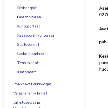
Frisbeegolf
Ase
027
Beach volley
Kuntoportaat
Avat
Kasavuoren kuntorata
puh.
Soutuveneet
Laskettelurinne
Kes
päiv
Tenniskentät
huol
Kiintorastit
Poikkeavat aukioloajat
Varaaminen ja hinnat
Urheiluseurat ja