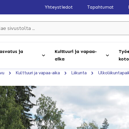
Yhteystiedot
Tapahtumat
olta ...
asvatus ja
Kulttuuri ja vapaa-
Työe
aika
koto
ivu
Kulttuuri ja vapaa-aika
Liikunta
Ulkoliikuntapai