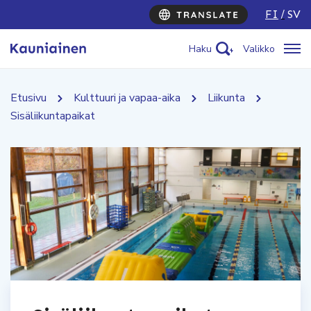
FI
SV
Haku
Valikko
Etusivu
Kulttuuri ja vapaa-aika
Liikunta
Sisäliikuntapaikat