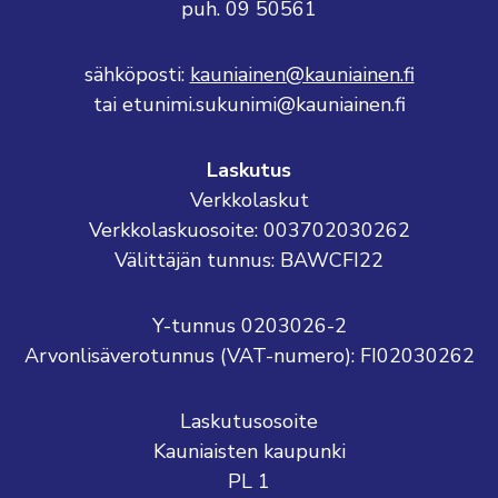
puh. 09 50561
sähköposti:
kauniainen@kauniainen.fi
tai etunimi.sukunimi@kauniainen.fi
Laskutus
Verkkolaskut
Verkkolaskuosoite: 003702030262
Välittäjän tunnus: BAWCFI22
Y-tunnus 0203026-2
Arvonlisäverotunnus (VAT-numero): FI02030262
Laskutusosoite
Kauniaisten kaupunki
PL 1