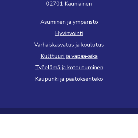
02701 Kauniainen
Asuminen ja ympäristö
Hyvinvointi
Varhaiskasvatus ja koulutus
Kulttuuri ja vapaa-aika
Työelämä ja kotoutuminen
Kaupunki ja päätöksenteko
Saavutettavuusseloste
Tietosuojaseloste
Näytä evästeasetukseni