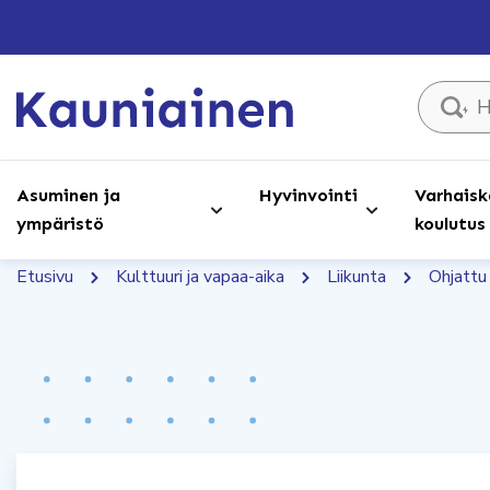
Hae sivust
Asuminen ja
Hyvinvointi
Varhaisk
ympäristö
koulutus
Etusivu
Kulttuuri ja vapaa-aika
Liikunta
Ohjattu 