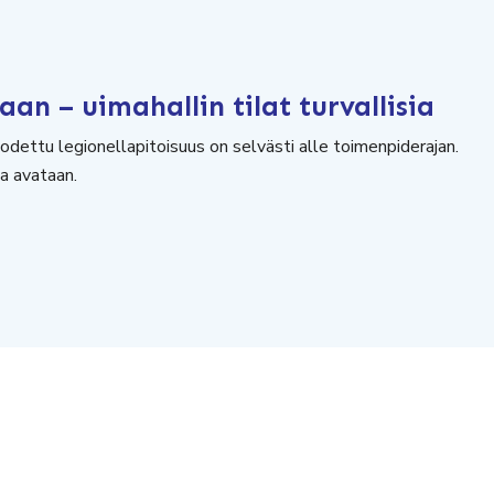
an – uimahallin tilat turvallisia
odettu legionellapitoisuus on selvästi alle toimenpiderajan.
na avataan.