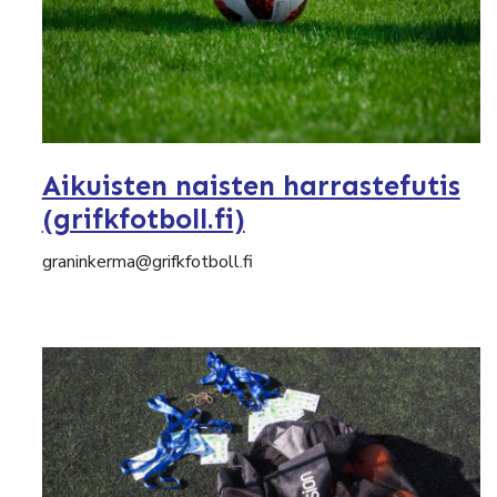
Aikuisten naisten harrastefutis
(grifkfotboll.fi)
graninkerma@grifkfotboll.fi