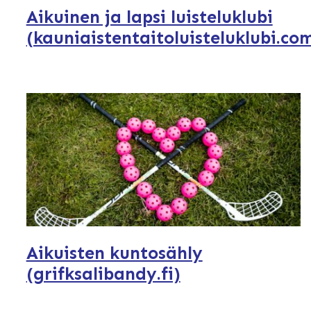
Aikuinen ja lapsi luisteluklubi
(kauniaistentaitoluisteluklubi.co
Aikuisten kuntosähly
(grifksalibandy.fi)