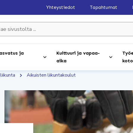
Yhteystiedot
Tapahtumat
olta ...
asvatus ja
Kulttuuri ja vapaa-
Työe
aika
koto
liikunta
Aikuisten liikuntakoulut