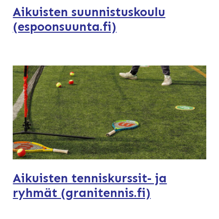
Aikuisten suunnistuskoulu
(espoonsuunta.fi)
Aikuisten tenniskurssit- ja
ryhmät (granitennis.fi)