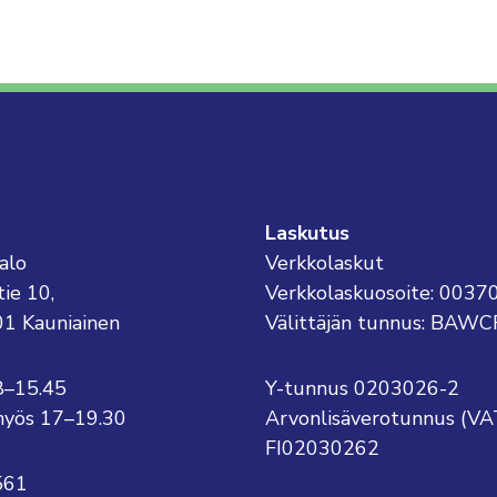
Laskutus
alo
Verkkolaskut
tie 10,
Verkkolaskuosoite: 003
01 Kauniainen
Välittäjän tunnus: BAWC
8–15.45
Y-tunnus 0203026-2
o myös 17–19.30
Arvonlisäverotunnus (VA
FI02030262
561