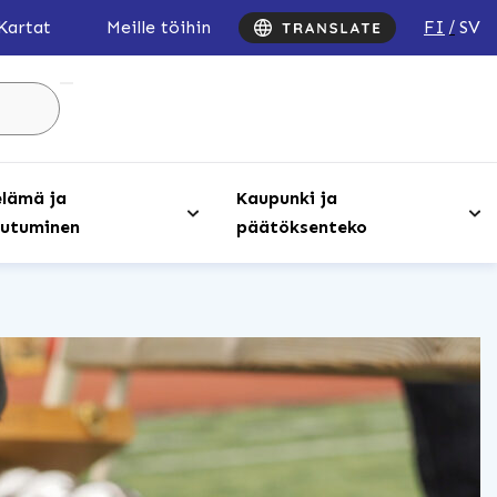
FI
SV
Kartat
Meille töihin
Hae
sivustolta
...
lämä ja
Kaupunki ja
utuminen
päätöksenteko