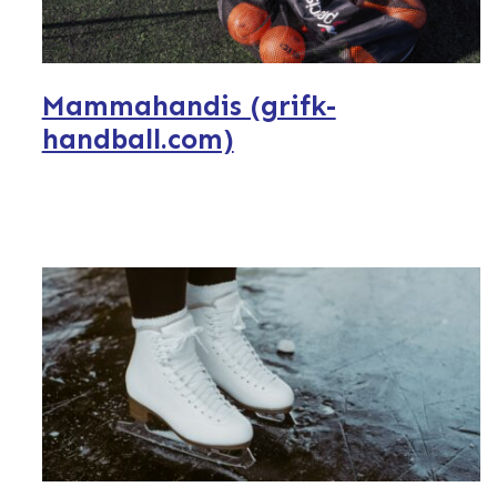
Mammahandis (grifk-
handball.com)