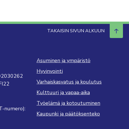
TAKAISIN SIVUN ALKUUN
Asuminen ja ympäristö
Hyvinvointi
702030262
Varhaiskasvatus ja koulutus
FI22
Kulttuuri ja vapaa-aika
Työelämä ja kotoutuminen
T-numero):
Kaupunki ja päätöksenteko