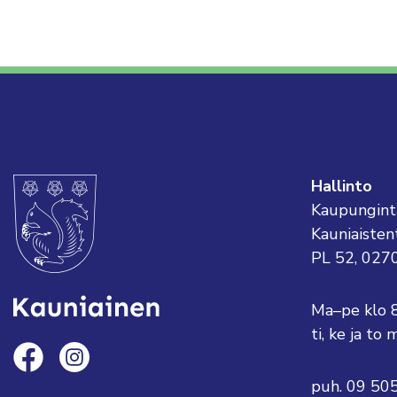
Hallinto
Kaupungint
Kauniaisten
PL 52, 027
Ma–pe klo 
ti, ke ja t
puh. 09 50