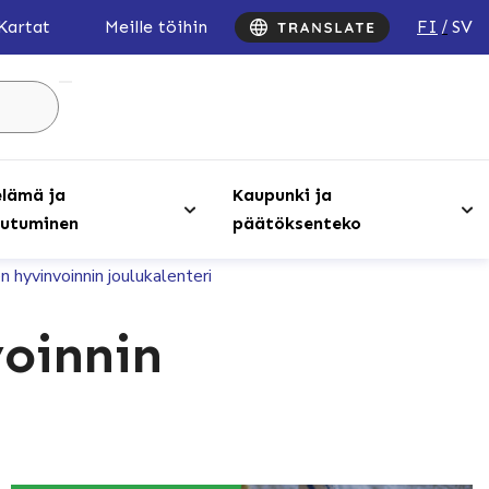
FI
SV
Kartat
Meille töihin
Hae
sivustolta
...
lämä ja
Kaupunki ja
utuminen
päätöksenteko
n hyvinvoinnin joulukalenteri
voinnin