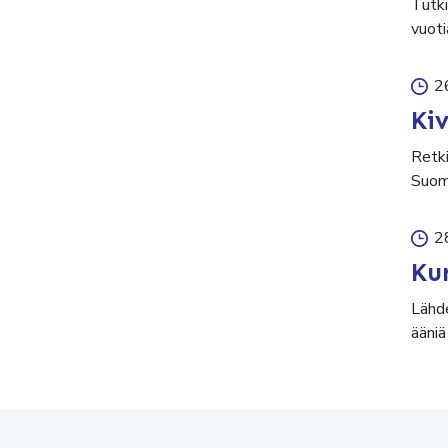
Tutki
vuoti
2
Ki
Retki
Suom
2
Ku
Lähde
ääniä