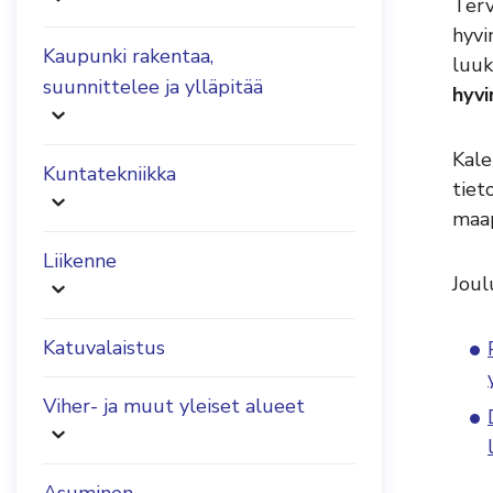
Terv
hyvi
Kaupunki rakentaa,
luuk
suunnittelee ja ylläpitää
hyvi
Kale
Kuntatekniikka
tiet
maap
Liikenne
Joul
Katuvalaistus
Viher- ja muut yleiset alueet