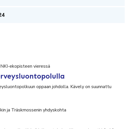
24
RINKI-ekopisteen vieressä
rveysluontopolulla
ysluontopolkuun oppaan johdolla. Kävely on suunnattu
äskin ja Träskmossenin yhdyskohta