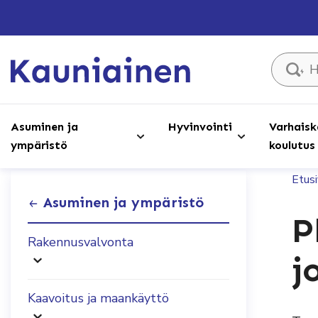
Hae sivust
Asuminen ja
Hyvinvointi
Varhaisk
ympäristö
koulutus
Etus
Asuminen ja ympäristö
P
Rakennusvalvonta
j
Kaavoitus ja maankäyttö