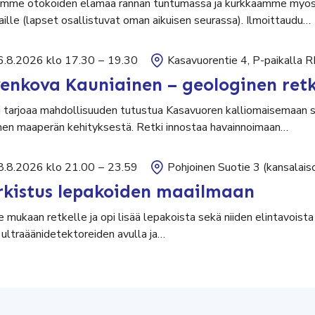
mme ötököiden elämää rannan tuntumassa ja kurkkaamme myös pin
aille (lapset osallistuvat oman aikuisen seurassa). Ilmoittaudu…
6.8.2026 klo 17.30
–
19.30
Kasavuorentie 4, P-paikalla 
venkova Kauniainen – geologinen retk
 tarjoaa mahdollisuuden tutustua Kasavuoren kalliomaisemaan sek
en maaperän kehityksestä. Retki innostaa havainnoimaan…
8.8.2026 klo 21.00
–
23.59
Pohjoinen Suotie 3 (kansalais
rkistus lepakoiden maailmaan
 mukaan retkelle ja opi lisää lepakoista sekä niiden elintavoist
 ultraäänidetektoreiden avulla ja…