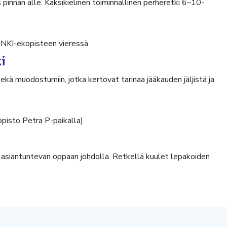
nan alle. Kaksikielinen toiminnallinen perheretki 6–10-
RINKI-ekopisteen vieressä
i
ä muodostumiin, jotka kertovat tarinaa jääkauden jäljistä ja
opisto Petra P-paikalla)
a asiantuntevan oppaan johdolla. Retkellä kuulet lepakoiden