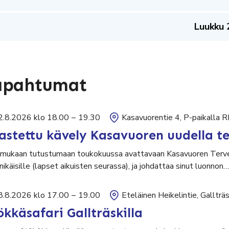
Luukku 
apahtumat
2.8.2026 klo 18.00
–
19.30
Kasavuorentie 4, P-paikalla 
astettu kävely Kasavuoren uudella te
 mukaan tutustumaan toukokuussa avattavaan Kasavuoren Terve
nikäisille (lapset aikuisten seurassa), ja johdattaa sinut luonnon…
8.8.2026 klo 17.00
–
19.00
Eteläinen Heikelintie, Galltr
kkäsafari Gallträskilla