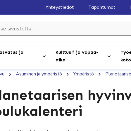
Yhteystiedot
Tapahtumat
olta ...
asvatus ja
Kulttuuri ja vapaa-
Työe
aika
koto
ivu
Asuminen ja ympäristö
Ympäristö
Planetaarise
lanetaarisen hyvin
oulukalenteri