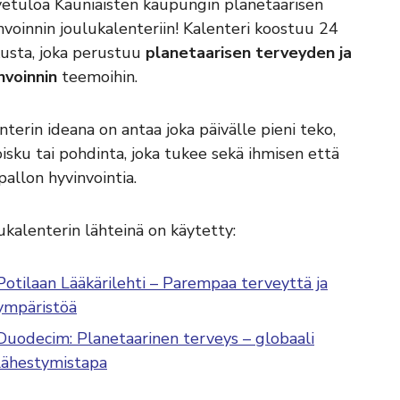
etuloa Kauniaisten kaupungin planetaarisen
nvoinnin joulukalenteriin! Kalenteri koostuu 24
usta, joka perustuu
planetaarisen terveyden ja
nvoinnin
teemoihin.
nterin ideana on antaa joka päivälle pieni teko,
oisku tai pohdinta, joka tukee sekä ihmisen että
allon hyvinvointia.
ukalenterin lähteinä on käytetty:
Potilaan Lääkärilehti – Parempaa terveyttä ja
ympäristöä
Duodecim: Planetaarinen terveys – globaali
lähestymistapa