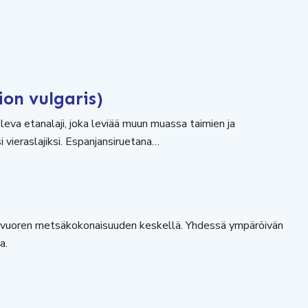
ion vulgaris)
leva etanalaji, joka leviää muun muassa taimien ja
i vieraslajiksi. Espanjansiruetana…
savuoren metsäkokonaisuuden keskellä. Yhdessä ympäröivän
a.