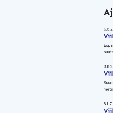
Aj
5.8.
Vii
Espan
puuta
3.8.
Vi
Suur
metsä
31.7
Vii