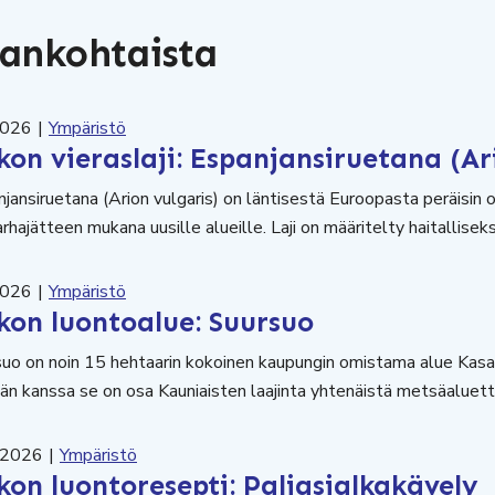
ankohtaista
2026
|
Ympäristö
kon vieraslaji: Espanjansiruetana (Ar
jansiruetana (Arion vulgaris) on läntisestä Euroopasta peräisin o
rhajätteen mukana uusille alueille. Laji on määritelty haitalliseks
2026
|
Ympäristö
ikon luontoalue: Suursuo
suo on noin 15 hehtaarin kokoinen kaupungin omistama alue Ka
n kanssa se on osa Kauniaisten laajinta yhtenäistä metsäaluett
.2026
|
Ympäristö
kon luontoresepti: Paljasjalkakävely