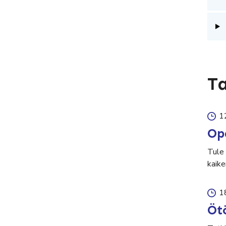
T
1
Op
Tule
kaike
1
Ötö