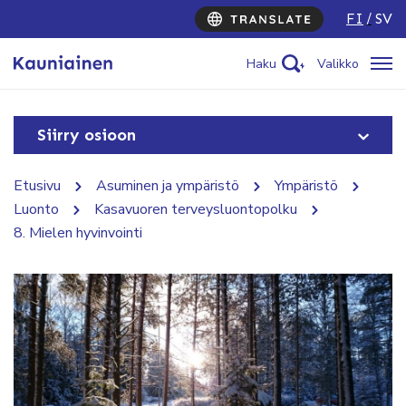
FI
SV
Haku
Valikko
Siirry osioon
Etusivu
Asuminen ja ympäristö
Ympäristö
Luonto
Kasavuoren terveysluontopolku
8. Mielen hyvinvointi