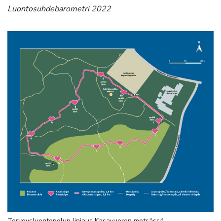
Luontosuhdebarometri 2022
Terveysluontopolun linjaus Kasavuoren metsässä.