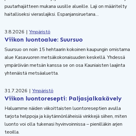
puutarhajätteen mukana uusille alueille. Laji on määritelty
haitalliseksi vieraslajiksi. Espanjansiruetana…
3.8.2026
|
Ympäristö
Viikon luontoalue: Suursuo
Suursuo on noin 15 hehtaarin kokoinen kaupungin omistama
alue Kasavuoren metsäkokonaisuuden keskellä. Yhdessä
ympäröivän metsän kanssa se on osa Kauniaisten laajinta
yhtenäistä metsäaluetta.
31.7.2026
|
Ympäristö
Viikon luontoresepti: Paljasjalkakävely
Haluamme näiden viikoittaisten luontoreseptien avulla
tarjota helppoja ja käytännönläheisiä vinkkejä siihen, miten
luonto voi olla tukenasi hyvinvoinnissa – pienilläkin arjen
teoilla.