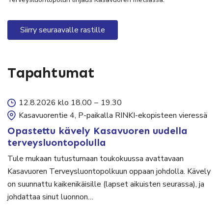
Siirry seuraavalle rastille
Tapahtumat
12.8.2026 klo 18.00
–
19.30
Kasavuorentie 4, P-paikalla RINKI-ekopisteen vieressä
Opastettu kävely Kasavuoren uudella
terveysluontopolulla
Tule mukaan tutustumaan toukokuussa avattavaan
Kasavuoren Terveysluontopolkuun oppaan johdolla. Kävely
on suunnattu kaikenikäisille (lapset aikuisten seurassa), ja
johdattaa sinut luonnon…