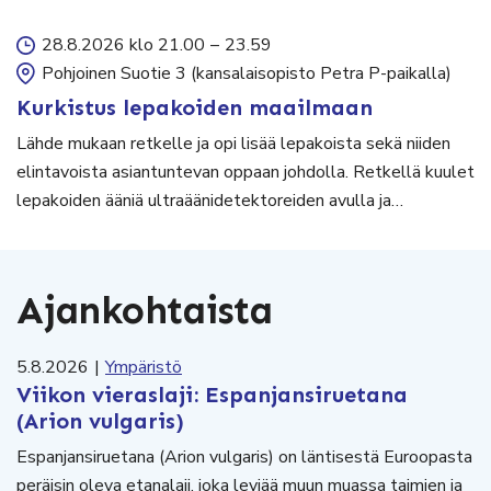
28.8.2026 klo 21.00
–
23.59
Pohjoinen Suotie 3 (kansalaisopisto Petra P-paikalla)
Kurkistus lepakoiden maailmaan
Lähde mukaan retkelle ja opi lisää lepakoista sekä niiden
elintavoista asiantuntevan oppaan johdolla. Retkellä kuulet
lepakoiden ääniä ultraäänidetektoreiden avulla ja…
Ajankohtaista
5.8.2026
|
Ympäristö
Viikon vieraslaji: Espanjansiruetana
(Arion vulgaris)
Espanjansiruetana (Arion vulgaris) on läntisestä Euroopasta
peräisin oleva etanalaji, joka leviää muun muassa taimien ja