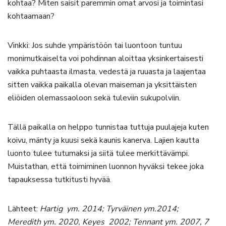
kohtaa? Miten saisit paremmin omat arvosi ja toimintasi
kohtaamaan?
Vinkki: Jos suhde ympäristöön tai luontoon tuntuu
monimutkaiselta voi pohdinnan aloittaa yksinkertaisesti
vaikka puhtaasta ilmasta, vedestä ja ruuasta ja laajentaa
sitten vaikka paikalla olevan maiseman ja yksittäisten
eliöiden olemassaoloon sekä tuleviin sukupolviin.
Tällä paikalla on helppo tunnistaa tuttuja puulajeja kuten
koivu, mänty ja kuusi sekä kaunis kanerva. Lajien kautta
luonto tulee tutumaksi ja siitä tulee merkittävämpi.
Muistathan, että toimiminen luonnon hyväksi tekee joka
tapauksessa tutkitusti hyvää.
Lähteet:
Hartig ym. 2014; Tyrväinen ym.2014;
Meredith ym. 2020, Keyes 2002; Tennant ym. 2007, 7