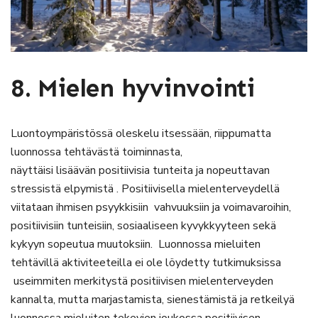
8. Mielen hyvinvointi
Luontoympäristössä oleskelu itsessään, riippumatta
luonnossa tehtävästä toiminnasta,
näyttäisi lisäävän positiivisia tunteita ja nopeuttavan
stressistä elpymistä . Positiivisella mielenterveydellä
viitataan ihmisen psyykkisiin vahvuuksiin ja voimavaroihin,
positiivisiin tunteisiin, sosiaaliseen kyvykkyyteen sekä
kykyyn sopeutua muutoksiin. Luonnossa mieluiten
tehtävillä aktiviteeteilla ei ole löydetty tutkimuksissa
useimmiten merkitystä positiivisen mielenterveyden
kannalta, mutta marjastamista, sienestämistä ja retkeilyä
luonnossa mieluiten tekevien joukossa positiivisen