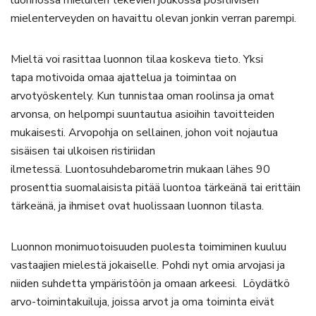
mielenterveyden on havaittu olevan jonkin verran parempi.
Mieltä voi rasittaa luonnon tilaa koskeva tieto. Yksi
tapa motivoida omaa ajattelua ja toimintaa on
arvotyöskentely. Kun tunnistaa oman roolinsa ja omat
arvonsa, on helpompi suuntautua asioihin tavoitteiden
mukaisesti. Arvopohja on sellainen, johon voit nojautua
sisäisen tai ulkoisen ristiriidan
ilmetessä. Luontosuhdebarometrin mukaan lähes 90
prosenttia suomalaisista pitää luontoa tärkeänä tai erittäin
tärkeänä, ja ihmiset ovat huolissaan luonnon tilasta.
Luonnon monimuotoisuuden puolesta toimiminen kuuluu
vastaajien mielestä jokaiselle. Pohdi nyt omia arvojasi ja
niiden suhdetta ympäristöön ja omaan arkeesi. Löydätkö
arvo-toimintakuiluja, joissa arvot ja oma toiminta eivät