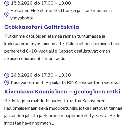
18.8.2026 klo 17.00
–
19.00
Eteläinen Heikelintie, Gallträskin ja Träskmossenin
yhdyskohta
Ötökkäsafari Gallträskilla
Tutkimme ötököiden elämää rannan tuntumassa ja
kurkkaamme myös pinnan alle. Kaksikielinen toiminnallinen
perheretki 6–10-vuotiaille (lapset osallistuvat oman
aikuisen seurassa). Ilmoittaudu…
26.8.2026 klo 17.30
–
19.30
Kasavuorentie 4, P-paikalla RINKI-ekopisteen vieressä
Kivenkova Kauniainen – geologinen retki
Retki tarjoaa mahdollisuuden tutustua Kasavuoren
kalliomaisemaan sekä muodostumiin, jotka kertovat tarinaa
jääkauden jäljistä ja Suomen maaperän kehityksestä. Retki
innostaa havainnoimaan…