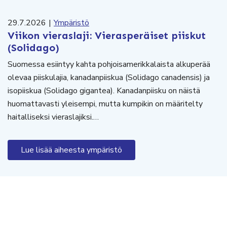
29.7.2026
|
Ympäristö
Viikon vieraslaji: Vierasperäiset piiskut
(Solidago)
Suomessa esiintyy kahta pohjoisamerikkalaista alkuperää
olevaa piiskulajia, kanadanpiiskua (Solidago canadensis) ja
isopiiskua (Solidago gigantea). Kanadanpiisku on näistä
huomattavasti yleisempi, mutta kumpikin on määritelty
haitalliseksi vieraslajiksi.…
Lue lisää aiheesta ympäristö