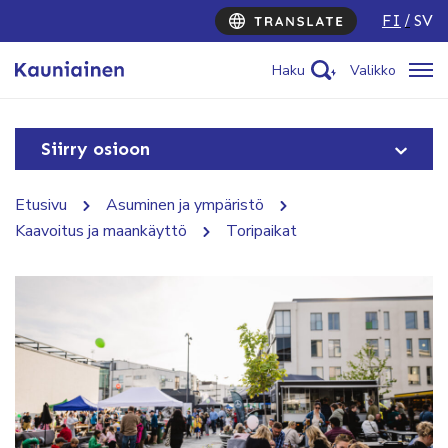
FI
SV
Haku
Valikko
Siirry osioon
Etusivu
Asuminen ja ympäristö
Kaavoitus ja maankäyttö
Toripaikat