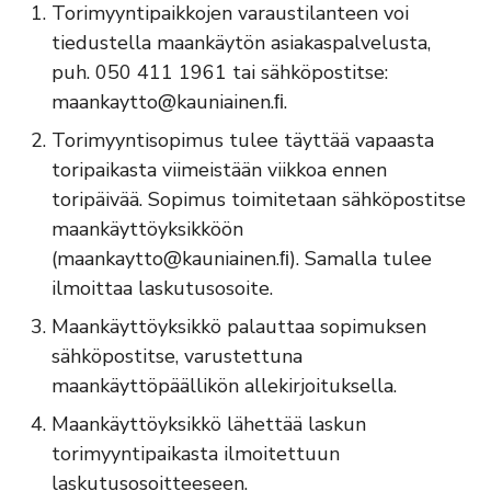
Torimyyntipaikkojen varaustilanteen voi
tiedustella maankäytön asiakaspalvelusta,
puh. 050 411 1961 tai sähköpostitse:
maankaytto@kauniainen.ﬁ.
Torimyyntisopimus tulee täyttää vapaasta
toripaikasta viimeistään viikkoa ennen
toripäivää. Sopimus toimitetaan sähköpostitse
maankäyttöyksikköön
(maankaytto@kauniainen.ﬁ). Samalla tulee
ilmoittaa laskutusosoite.
Maankäyttöyksikkö palauttaa sopimuksen
sähköpostitse, varustettuna
maankäyttöpäällikön allekirjoituksella.
Maankäyttöyksikkö lähettää laskun
torimyyntipaikasta ilmoitettuun
laskutusosoitteeseen.