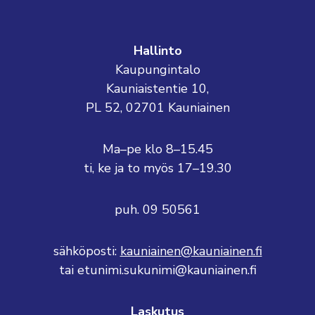
Hallinto
Kaupungintalo
Kauniaistentie 10,
PL 52, 02701 Kauniainen
Ma–pe klo 8–15.45
ti, ke ja to myös 17–19.30
puh. 09 50561
sähköposti:
kauniainen@kauniainen.fi
tai etunimi.sukunimi@kauniainen.fi
Laskutus