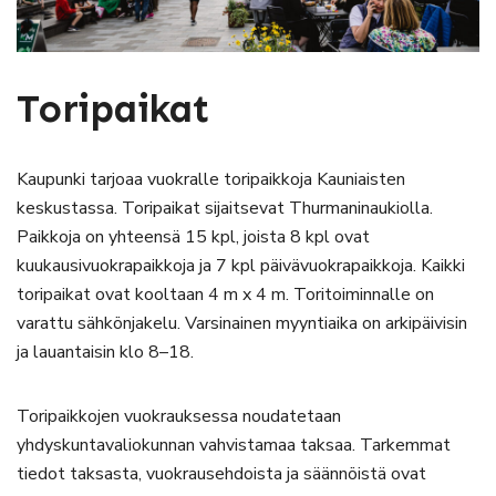
Toripaikat
Kaupunki tarjoaa vuokralle toripaikkoja Kauniaisten
keskustassa. Toripaikat sijaitsevat Thurmaninaukiolla.
Paikkoja on yhteensä 15 kpl, joista 8 kpl ovat
kuukausivuokrapaikkoja ja 7 kpl päivävuokrapaikkoja. Kaikki
toripaikat ovat kooltaan 4 m x 4 m. Toritoiminnalle on
varattu sähkönjakelu. Varsinainen myyntiaika on arkipäivisin
ja lauantaisin klo 8–18.
Toripaikkojen vuokrauksessa noudatetaan
yhdyskuntavaliokunnan vahvistamaa taksaa. Tarkemmat
tiedot taksasta, vuokrausehdoista ja säännöistä ovat