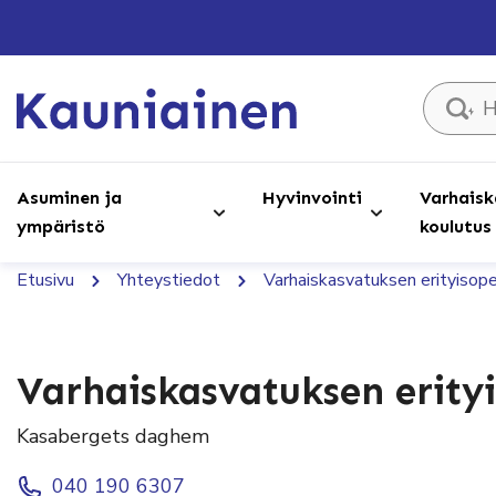
Hae sivust
Asuminen ja
Hyvinvointi
Varhaisk
ympäristö
koulutus
Etusivu
Yhteystiedot
Varhaiskasvatuksen erityisope
Varhaiskasvatuksen erity
Kasabergets daghem
040 190 6307