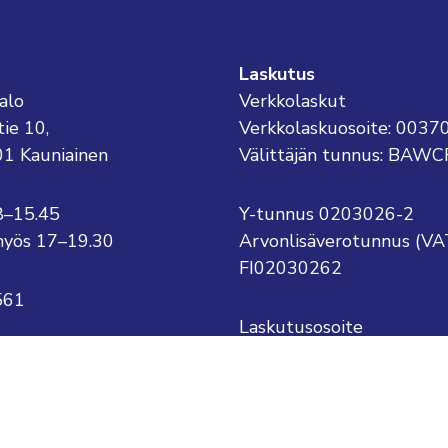
Laskutus
alo
Verkkolaskut
tie 10,
Verkkolaskuosoite: 003
01 Kauniainen
Välittäjän tunnus: BAWC
8–15.45
Y-tunnus 0203026-2
o myös 17–19.30
Arvonlisäverotunnus (VA
FI02030262
561
Laskutusosoite
Kauniaisten kaupunki
kauniainen@kauniainen.fi
PL 1
.sukunimi@kauniainen.fi
02701 Kauniainen