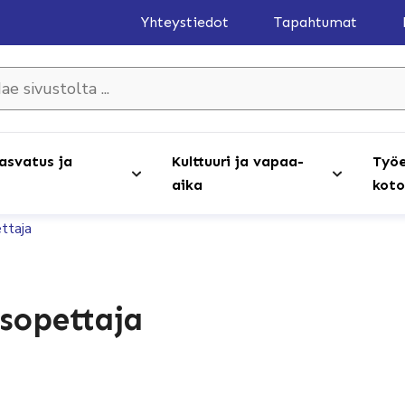
Yhteystiedot
Tapahtumat
olta ...
asvatus ja
Kulttuuri ja vapaa-
Työe
aika
koto
ttaja
isopettaja