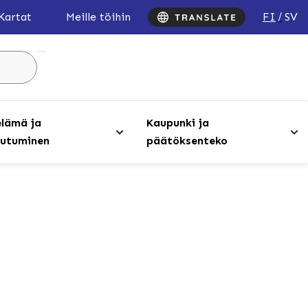
FI
SV
Kartat
Meille töihin
Hae
sivustolta
...
lämä ja
Kaupunki ja
utuminen
päätöksenteko