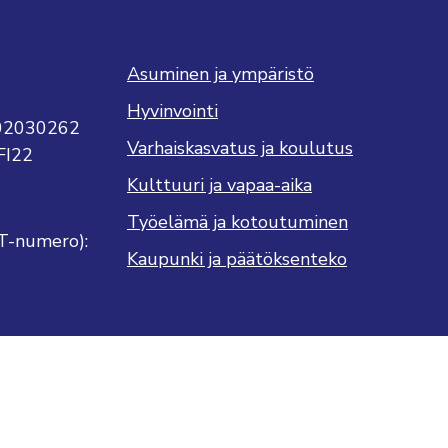
Asuminen ja ympäristö
Hyvinvointi
702030262
Varhaiskasvatus ja koulutus
FI22
Kulttuuri ja vapaa-aika
Työelämä ja kotoutuminen
T-numero):
Kaupunki ja päätöksenteko