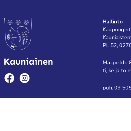
Hallinto
Kaupungint
Kauniaisten
PL 52, 027
Ma–pe klo 
ti, ke ja t
puh. 09 50
sähköposti:
tai etunimi