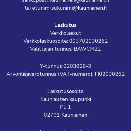
sähköposti:
kauniainen@kauniainen.fi
tai etunimi.sukunimi@kauniainen.fi
Laskutus
Verkkolaskut
Verkkolaskuosoite: 003702030262
Välittäjän tunnus: BAWCFI22
Y-tunnus 0203026-2
Arvonlisäverotunnus (VAT-numero): FI02030262
Laskutusosoite
Kauniaisten kaupunki
PL 1
02701 Kauniainen