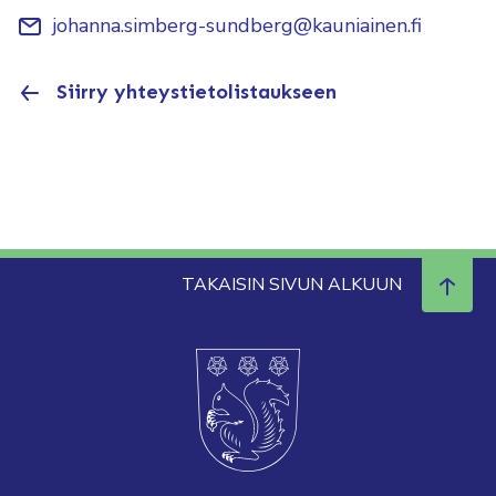
johanna.simberg-sundberg@kauniainen.fi
Siirry yhteystietolistaukseen
TAKAISIN SIVUN ALKUUN