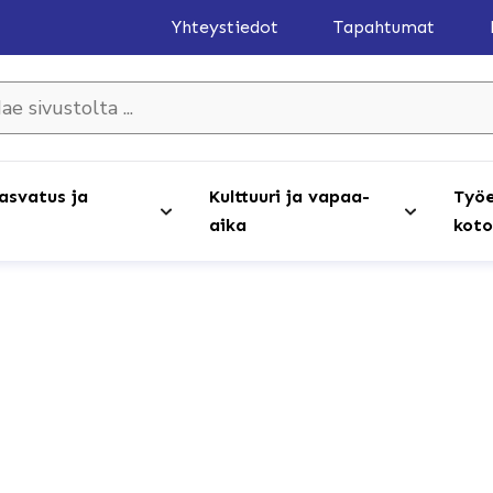
Yhteystiedot
Tapahtumat
olta ...
asvatus ja
Kulttuuri ja vapaa-
Työe
aika
koto