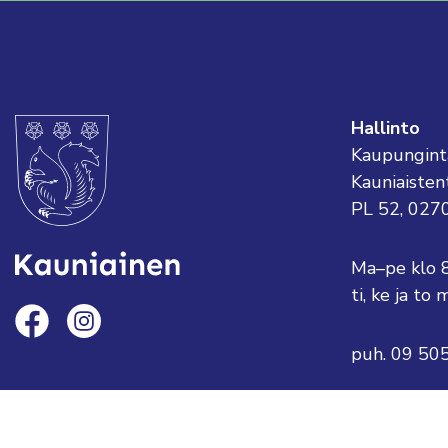
Hallinto
Kaupungint
Kauniaisten
PL 52, 027
Ma–pe klo 
ti, ke ja t
puh. 09 50
sähköposti:
tai etunimi