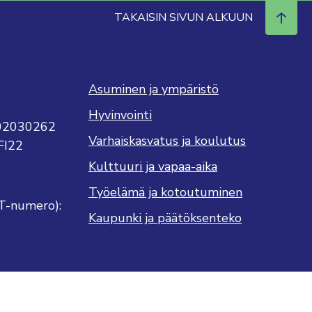
TAKAISIN SIVUN ALKUUN
Asuminen ja ympäristö
Hyvinvointi
702030262
Varhaiskasvatus ja koulutus
FI22
Kulttuuri ja vapaa-aika
Työelämä ja kotoutuminen
T-numero):
Kaupunki ja päätöksenteko