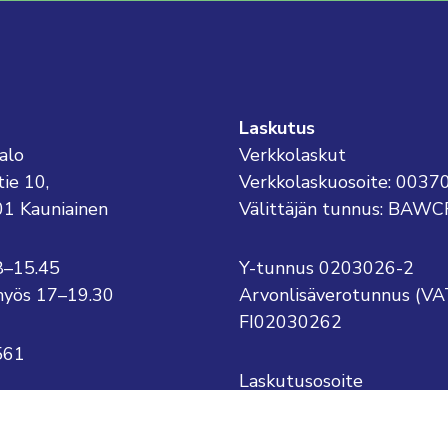
Laskutus
alo
Verkkolaskut
tie 10,
Verkkolaskuosoite: 003
01 Kauniainen
Välittäjän tunnus: BAWC
8–15.45
Y-tunnus 0203026-2
o myös 17–19.30
Arvonlisäverotunnus (VA
FI02030262
561
Laskutusosoite
Kauniaisten kaupunki
kauniainen@kauniainen.fi
PL 1
.sukunimi@kauniainen.fi