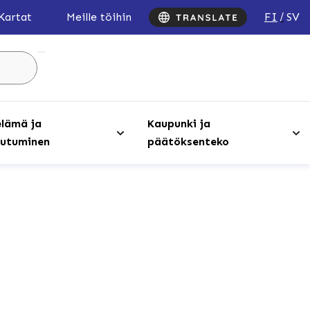
FI
SV
Kartat
Meille töihin
Hae
sivustolta
...
lämä ja
Kaupunki ja
utuminen
päätöksenteko