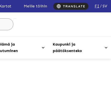
FI
SV
Kartat
Meille töihin
Hae
sivustolta
...
lämä ja
Kaupunki ja
utuminen
päätöksenteko