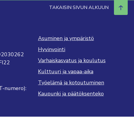
TAKAISIN SIVUN ALKUUN
Asuminen ja ympäristö
Hyvinvointi
702030262
Varhaiskasvatus ja koulutus
FI22
Kulttuuri ja vapaa-aika
Työelämä ja kotoutuminen
T-numero):
Kaupunki ja päätöksenteko