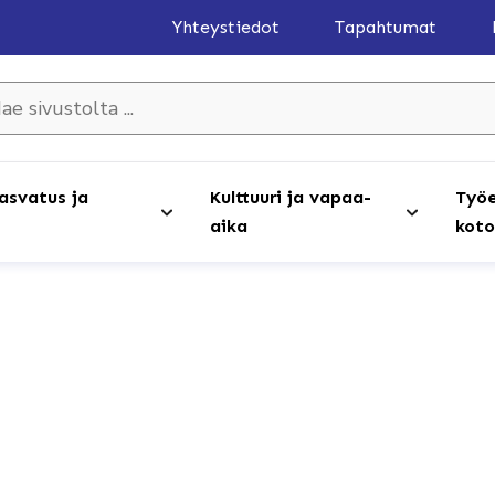
Yhteystiedot
Tapahtumat
olta ...
asvatus ja
Kulttuuri ja vapaa-
Työe
aika
koto