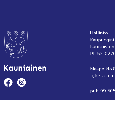
Hallinto
Kaupungint
Kauniaisten
PL 52, 027
Ma–pe klo 
ti, ke ja t
puh. 09 50
sähköposti:
tai etunimi