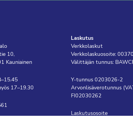
Laskutus
alo
Verkkolaskut
tie 10,
Verkkolaskuosoite: 003
01 Kauniainen
Välittäjän tunnus: BAWC
8–15.45
Y-tunnus 0203026-2
o myös 17–19.30
Arvonlisäverotunnus (VA
FI02030262
561
Laskutusosoite
Kauniaisten kaupunki
kauniainen@kauniainen.fi
PL 1
.sukunimi@kauniainen.fi