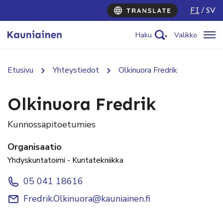
FI
SV
Haku
Valikko
Etusivu
Yhteystiedot
Olkinuora Fredrik
Olkinuora Fredrik
Kunnossapitoetumies
Organisaatio
Yhdyskuntatoimi - Kuntatekniikka
05 041 18616
Fredrik.Olkinuora@kauniainen.fi