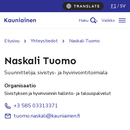
FI
SV
Haku
Valikko
Etusivu
Yhteystiedot
Naskali Tuomo
Naskali Tuomo
Suunnittelija, sivistys- ja hyvinvointitoimiala
Organisaatio
Sivistyksen ja hyvinvoinnin hallinto- ja talouspalvelut
+3 585 03313371
tuomo.naskali@kauniainen.fi