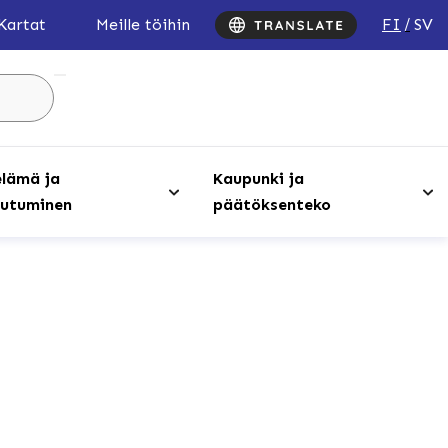
FI
SV
Kartat
Meille töihin
Hae
sivustolta
...
lämä ja
Kaupunki ja
utuminen
päätöksenteko