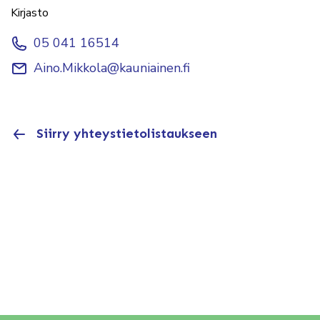
Kirjasto
05 041 16514
Aino.Mikkola@kauniainen.fi
Siirry yhteystietolistaukseen