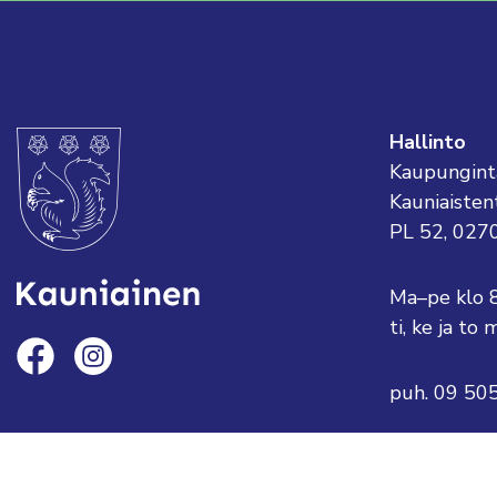
Hallinto
Kaupungint
Kauniaisten
PL 52, 027
Ma–pe klo 
ti, ke ja t
puh. 09 50
sähköposti:
tai etunimi