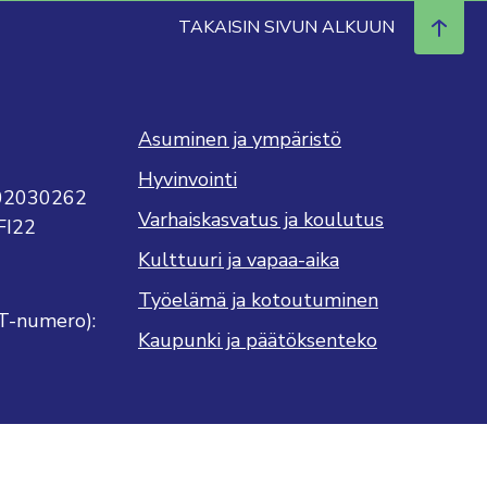
TAKAISIN SIVUN ALKUUN
Asuminen ja ympäristö
Hyvinvointi
702030262
Varhaiskasvatus ja koulutus
FI22
Kulttuuri ja vapaa-aika
Työelämä ja kotoutuminen
T-numero):
Kaupunki ja päätöksenteko