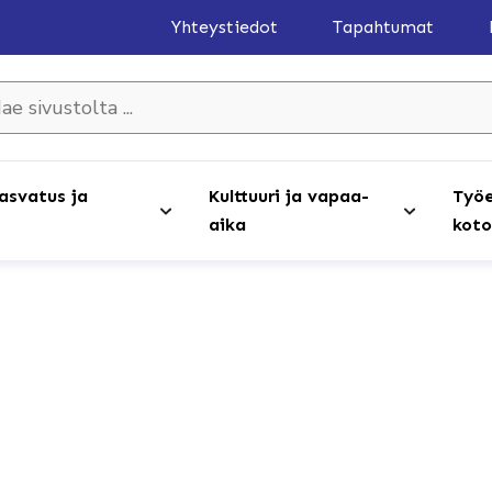
Yhteystiedot
Tapahtumat
olta ...
asvatus ja
Kulttuuri ja vapaa-
Työe
aika
koto