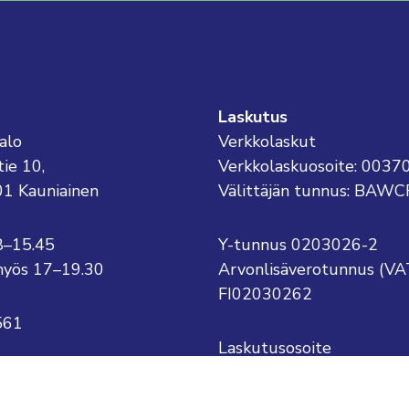
Laskutus
alo
Verkkolaskut
tie 10,
Verkkolaskuosoite: 003
01 Kauniainen
Välittäjän tunnus: BAWC
8–15.45
Y-tunnus 0203026-2
o myös 17–19.30
Arvonlisäverotunnus (VA
FI02030262
561
Laskutusosoite
Kauniaisten kaupunki
kauniainen@kauniainen.fi
PL 1
.sukunimi@kauniainen.fi