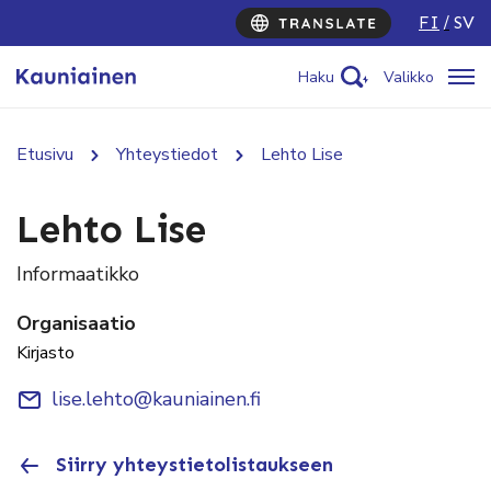
FI
SV
Haku
Valikko
Etusivu
Yhteystiedot
Lehto Lise
Lehto Lise
Informaatikko
Organisaatio
Kirjasto
lise.lehto@kauniainen.fi
Siirry yhteystietolistaukseen