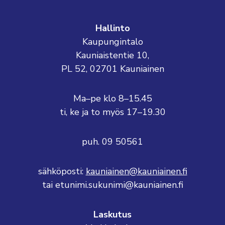
Hallinto
Kaupungintalo
Kauniaistentie 10,
PL 52, 02701 Kauniainen
Ma–pe klo 8–15.45
ti, ke ja to myös 17–19.30
puh. 09 50561
sähköposti:
kauniainen@kauniainen.fi
tai etunimi.sukunimi@kauniainen.fi
Laskutus