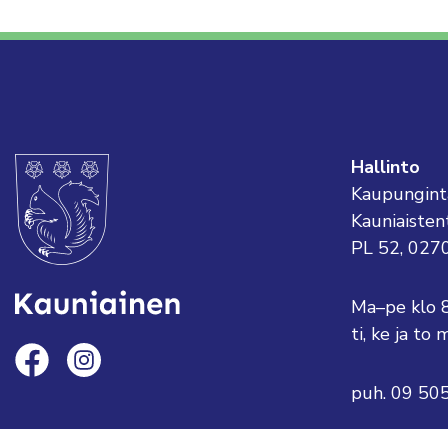
Hallinto
Kaupungint
Kauniaisten
PL 52, 027
Ma–pe klo 
ti, ke ja t
puh. 09 50