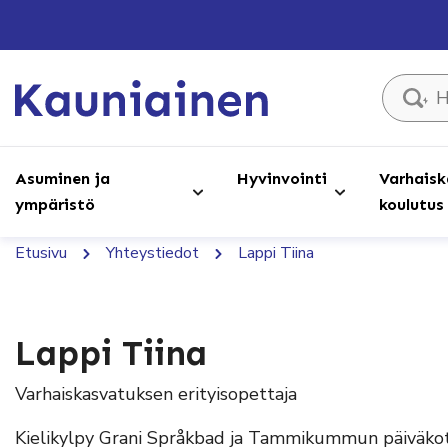
Hae sivust
Asuminen ja
Hyvinvointi
Varhaisk
ympäristö
koulutus
Etusivu
Yhteystiedot
Lappi Tiina
Lappi Tiina
Varhaiskasvatuksen erityisopettaja
Kielikylpy Grani Språkbad ja Tammikummun päiväkot