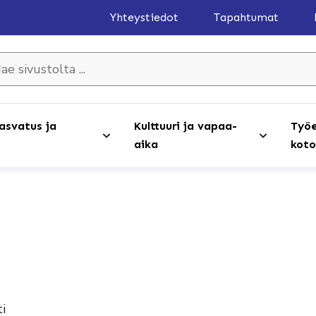
Yhteystiedot
Tapahtumat
olta ...
asvatus ja
Kulttuuri ja vapaa-
Työe
aika
koto
i