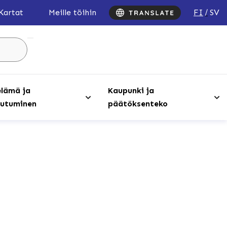
FI
SV
Kartat
Meille töihin
Hae
sivustolta
...
lämä ja
Kaupunki ja
utuminen
päätöksenteko