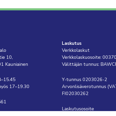
Laskutus
alo
Verkkolaskut
tie 10,
Verkkolaskuosoite: 003
01 Kauniainen
Välittäjän tunnus: BAWC
8–15.45
Y-tunnus 0203026-2
o myös 17–19.30
Arvonlisäverotunnus (VA
FI02030262
561
Laskutusosoite
Kauniaisten kaupunki