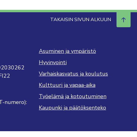
TAKAISIN SIVUN ALKUUN
Asuminen ja ympäristö
Hyvinvointi
702030262
Varhaiskasvatus ja koulutus
FI22
Kulttuuri ja vapaa-aika
Työelämä ja kotoutuminen
T-numero):
Kaupunki ja päätöksenteko