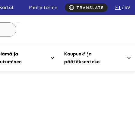
FI
SV
Kartat
Meille töihin
Hae
sivustolta
...
lämä ja
Kaupunki ja
utuminen
päätöksenteko