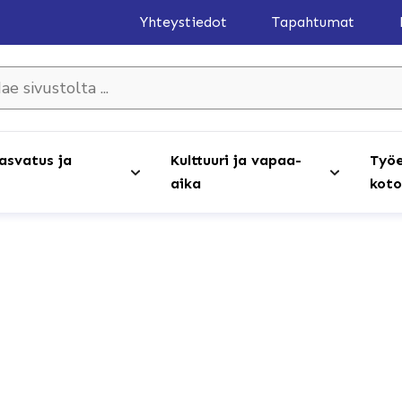
Yhteystiedot
Tapahtumat
olta ...
asvatus ja
Kulttuuri ja vapaa-
Työe
aika
koto