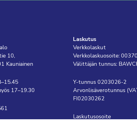
Laskutus
alo
Verkkolaskut
tie 10,
Verkkolaskuosoite: 003
01 Kauniainen
Välittäjän tunnus: BAWC
8–15.45
Y-tunnus 0203026-2
o myös 17–19.30
Arvonlisäverotunnus (VA
FI02030262
561
Laskutusosoite
Kauniaisten kaupunki
kauniainen@kauniainen.fi
PL 1
.sukunimi@kauniainen.fi