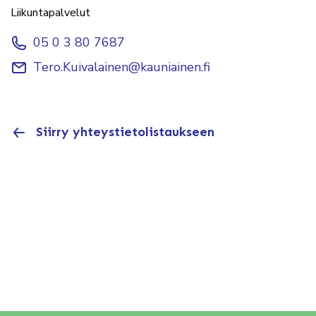
Liikuntapalvelut
05 0 3 80 7687
Tero.Kuivalainen@kauniainen.fi
Siirry yhteystietolistaukseen