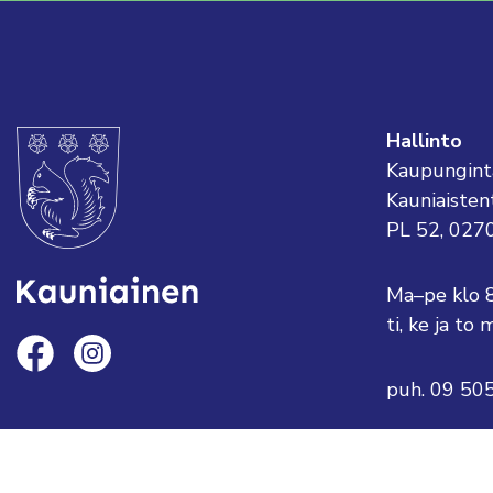
Hallinto
Kaupungint
Kauniaisten
PL 52, 027
Ma–pe klo 
ti, ke ja t
puh. 09 50
sähköposti:
tai etunimi