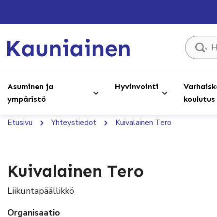
Hae sivust
Asuminen ja
Hyvinvointi
Varhaisk
ympäristö
koulutus
Etusivu
Yhteystiedot
Kuivalainen Tero
Kuivalainen Tero
Liikuntapäällikkö
Organisaatio