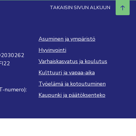
TAKAISIN SIVUN ALKUUN
Asuminen ja ympäristö
Hyvinvointi
702030262
Varhaiskasvatus ja koulutus
FI22
Kulttuuri ja vapaa-aika
Työelämä ja kotoutuminen
T-numero):
Kaupunki ja päätöksenteko