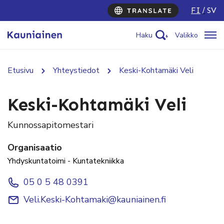
FI
SV
Haku
Valikko
Etusivu
Yhteystiedot
Keski-Kohtamäki Veli
Keski-Kohtamäki Veli
Kunnossapitomestari
Organisaatio
Yhdyskuntatoimi - Kuntatekniikka
05 0 5 48 0391
Veli.Keski-Kohtamaki@kauniainen.fi