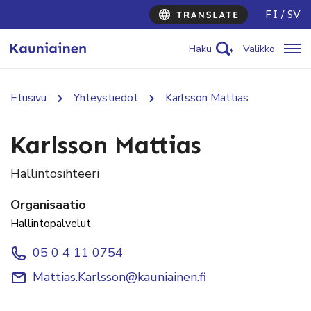
FI
SV
Haku
Valikko
Etusivu
Yhteystiedot
Karlsson Mattias
Karlsson Mattias
Hallintosihteeri
Organisaatio
Hallintopalvelut
05 0 4 11 0754
Mattias.Karlsson@kauniainen.fi