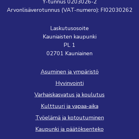
Y-tunnus 0203026-2
Arvonlisäverotunnus (VAT-numero): FI02030262
Laskutusosoite
Kauniaisten kaupunki
PL 1
02701 Kauniainen
Asuminen ja ympäristö
Hyvinvointi
Varhaiskasvatus ja koulutus
Kulttuuri ja vapaa-aika
Työelämä ja kotoutuminen
Kaupunki ja päätöksenteko