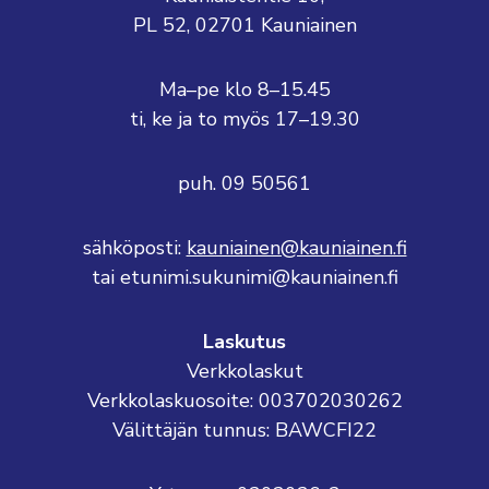
PL 52, 02701 Kauniainen
Ma–pe klo 8–15.45
ti, ke ja to myös 17–19.30
puh. 09 50561
sähköposti:
kauniainen@kauniainen.fi
tai etunimi.sukunimi@kauniainen.fi
Laskutus
Verkkolaskut
Verkkolaskuosoite: 003702030262
Välittäjän tunnus: BAWCFI22