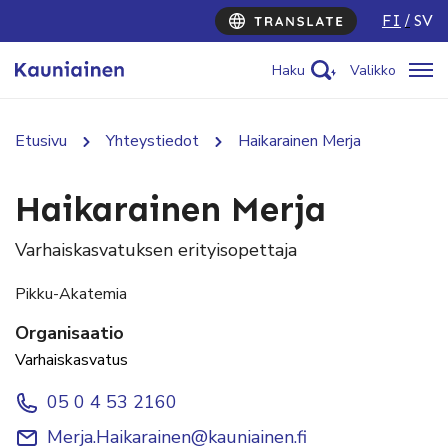
FI
SV
Haku
Valikko
Etusivu
Yhteystiedot
Haikarainen Merja
Haikarainen Merja
Varhaiskasvatuksen erityisopettaja
Pikku-Akatemia
Organisaatio
Varhaiskasvatus
05 0 4 53 2160
Merja.Haikarainen@kauniainen.fi