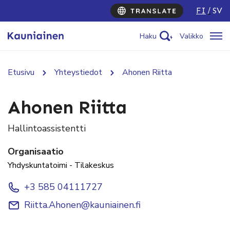
FI
SV
Haku
Valikko
Etusivu
Yhteystiedot
Ahonen Riitta
Ahonen Riitta
Hallintoassistentti
Organisaatio
Yhdyskuntatoimi - Tilakeskus
+3 585 04111727
Riitta.Ahonen@kauniainen.fi