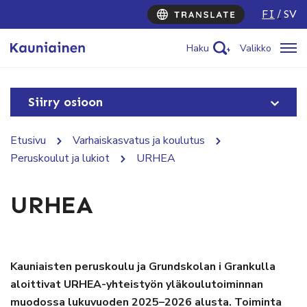
FI
SV
Haku
Valikko
Siirry osioon
Etusivu
Varhaiskasvatus ja koulutus
Peruskoulut ja lukiot
URHEA
URHEA
Kauniaisten peruskoulu ja Grundskolan i Grankulla
aloittivat URHEA-yhteistyön
yläkoulutoiminnan
muodossa lukuvuoden 2025–2026 alusta. Toiminta