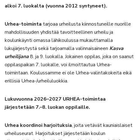
alkoi 7. luokalta (vuonna 2012 syntyneet).
Urhea-toiminta
tarjoaa urheilusta kiinnostuneille nuorille
mahdollisuuden yhdistää tavoitteellinen urheilu ja
koulunkäynti omassa lähikoulussa mukauttamalla
lukujärjestystä sekä tarjoamalla valinnaisaineen
Kasva
urheilijana
8. ja 9. luokalla. Jokainen oppilas, joka on saanut
oppilaspaikan 7. luokalle, voi ilmoittautua Urhea-
toimintaan. Koulussamme ei ole Urhea-valintakokeita eikä
erillisiä Urhea-/urheiluluokkia.
Lukuvuonna 2026–2027 URHEA-toimintaa
järjestetään 7.–8. luokan oppilaille.
Urhea koordinoi harjoituksia
, joita vetävät kauniaislaiset
urheiluseurat. Harjoitukset järjestetään koulun