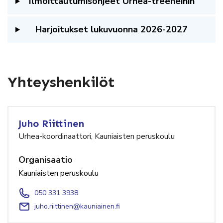
Ilmoittautumisohjeet Urhea-treeneihin
Harjoitukset lukuvuonna 2026-2027
Yhteyshenkilöt
Juho Riittinen
Urhea-koordinaattori, Kauniaisten peruskoulu
Organisaatio
Kauniaisten peruskoulu
050 331 3938
juho.riittinen@kauniainen.fi