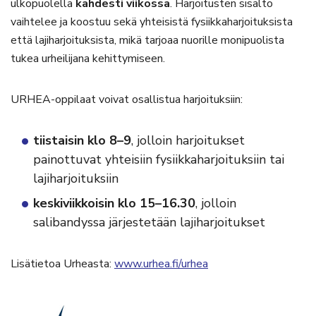
ulkopuolella
kahdesti viikossa
. Harjoitusten sisältö
vaihtelee ja koostuu sekä yhteisistä fysiikkaharjoituksista
että lajiharjoituksista, mikä tarjoaa nuorille monipuolista
tukea urheilijana kehittymiseen.
URHEA-oppilaat voivat osallistua harjoituksiin:
tiistaisin klo 8–9
, jolloin harjoitukset
painottuvat yhteisiin fysiikkaharjoituksiin tai
lajiharjoituksiin
keskiviikkoisin klo 15–16.30
, jolloin
salibandyssa järjestetään lajiharjoitukset
Lisätietoa Urheasta:
www.urhea.fi/urhea