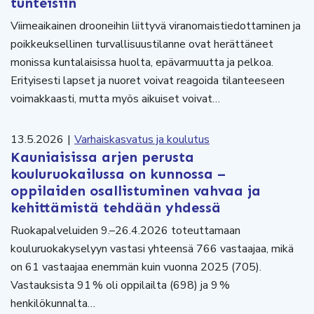
tunteisiin
Viimeaikainen drooneihin liittyvä viranomaistiedottaminen ja
poikkeuksellinen turvallisuustilanne ovat herättäneet
monissa kuntalaisissa huolta, epävarmuutta ja pelkoa.
Erityisesti lapset ja nuoret voivat reagoida tilanteeseen
voimakkaasti, mutta myös aikuiset voivat…
13.5.2026
|
Varhaiskasvatus ja koulutus
Kauniaisissa arjen perusta
kouluruokailussa on kunnossa –
oppilaiden osallistuminen vahvaa ja
kehittämistä tehdään yhdessä
Ruokapalveluiden 9.–26.4.2026 toteuttamaan
kouluruokakyselyyn vastasi yhteensä 766 vastaajaa, mikä
on 61 vastaajaa enemmän kuin vuonna 2025 (705).
Vastauksista 91 % oli oppilailta (698) ja 9 %
henkilökunnalta…