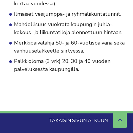
kertaa vuodessa).
Ilmaiset vesijumppa- ja ryhmäliikuntatunnit.
Mahdollisuus vuokrata kaupungin juhla-,
kokous- ja liikuntatiloja alennettuun hintaan.
Merkkipäivälahja 50- ja 60-vuotispäivänä sekä
vanhuuseläkkeelle siirtyessä.
Palkkioloma (3 vrk) 20, 30 ja 40 vuoden
palveluksesta kaupungilla.
TAKAISIN SIVUN ALKUUN