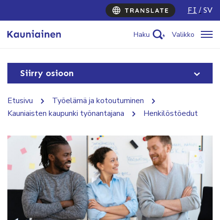
FI
SV
Haku
Valikko
Siirry osioon
Etusivu
Työelämä ja kotoutuminen
Kauniaisten kaupunki työnantajana
Henkilöstöedut