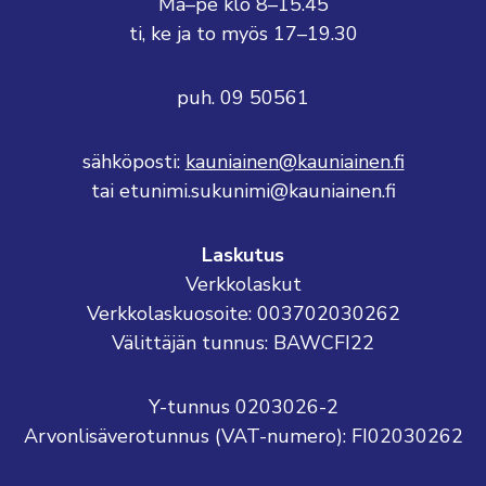
Ma–pe klo 8–15.45
ti, ke ja to myös 17–19.30
puh. 09 50561
sähköposti:
kauniainen@kauniainen.fi
tai etunimi.sukunimi@kauniainen.fi
Laskutus
Verkkolaskut
Verkkolaskuosoite: 003702030262
Välittäjän tunnus: BAWCFI22
Y-tunnus 0203026-2
Arvonlisäverotunnus (VAT-numero): FI02030262