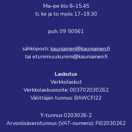
Ma–pe klo 8–15.45
ti, ke ja to myös 17–19.30
puh. 09 50561
sähköposti:
kauniainen@kauniainen.fi
tai etunimi.sukunimi@kauniainen.fi
Laskutus
Verkkolaskut
Verkkolaskuosoite: 003702030262
Välittäjän tunnus: BAWCFI22
Y-tunnus 0203026-2
Arvonlisäverotunnus (VAT-numero): FI02030262