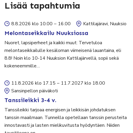
Lisää tapahtumia
8.8.2026 klo 10.00
–
16.00
Kattilajäravi, Nuuksio
Melontaseikkailu Nuuksiossa
Nuoret, lapsiperheet ja kaikki muut: Tervetuloa
melontaseikkailulle kesäloman viimeisenä lauantaina, eli
8.8! Noin klo 10-14 Nuuksion Kattilajärvellä, sopii sekä
kokeneemmille…
11.8.2026 klo 17.15
–
11.7.2027 klo 18.00
Sansinpellon päiväkoti
Tanssileikki 3-4 v.
Tanssileikki tarjoaa energisen ja leikkisän johdatuksen
tanssin maailmaan. Tunneilla opetellaan tanssin perusteita
innostavasti ja lasten mielikuvitusta hyödyntäen. Niiden
tavoitteena on…