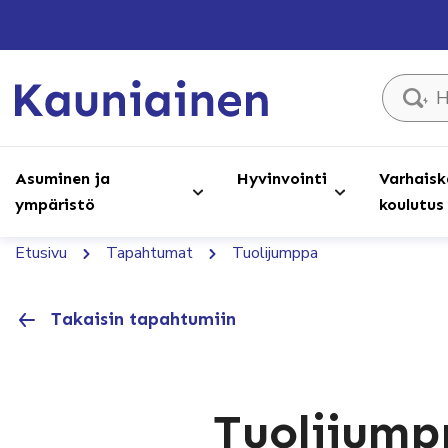
Hae sivust
Asuminen ja
Hyvinvointi
Varhaisk
ympäristö
koulutus
Etusivu
Tapahtumat
Tuolijumppa
Takaisin tapahtumiin
Tuolijump