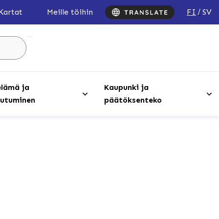
FI
SV
Kartat
Meille töihin
Hae
sivustolta
...
lämä ja
Kaupunki ja
utuminen
päätöksenteko