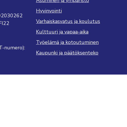
Asuminen ja ympäristö
Hyvinvointi
702030262
Varhaiskasvatus ja koulutus
FI22
Kulttuuri ja vapaa-aika
Työelämä ja kotoutuminen
T-numero):
Kaupunki ja päätöksenteko
ukseni