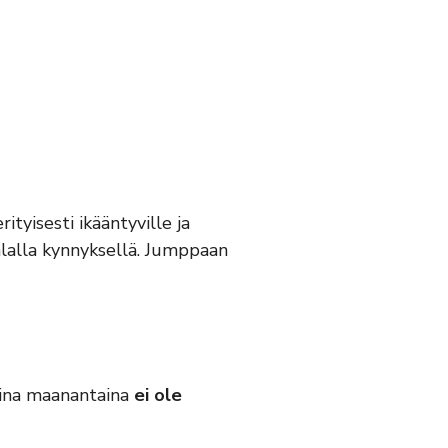
tyisesti ikääntyville ja
talalla kynnyksellä. Jumppaan
ina maanantaina
ei ole