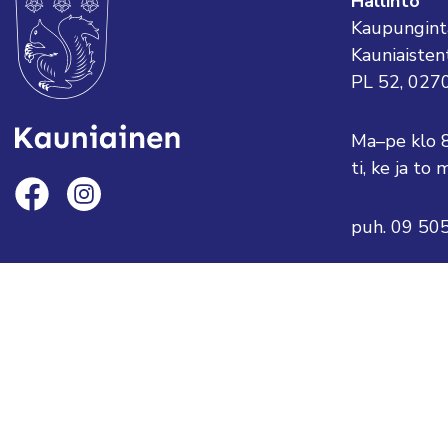
Hallinto
Kaupungint
Kauniaisten
PL 52, 027
Ma–pe klo 
ti, ke ja t
puh. 09 50
sähköposti:
tai etunimi
Saavu