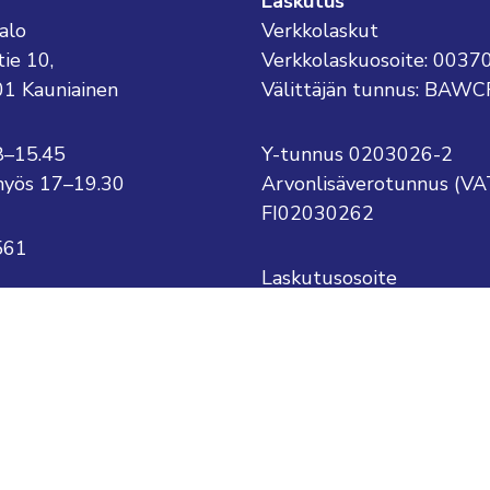
Laskutus
alo
Verkkolaskut
tie 10,
Verkkolaskuosoite: 003
01 Kauniainen
Välittäjän tunnus: BAWC
8–15.45
Y-tunnus 0203026-2
o myös 17–19.30
Arvonlisäverotunnus (VA
FI02030262
561
Laskutusosoite
Kauniaisten kaupunki
kauniainen@kauniainen.fi
PL 1
.sukunimi@kauniainen.fi
02701 Kauniainen
tettavuusseloste
Tietosuojaseloste
Näytä evästeaset