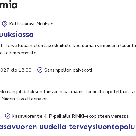
umia
Kattilajäravi, Nuuksio
uuksiossa
ut: Tervetuloa melontaseikkailulle kesäloman viimeisenä lauantai
sekä kokeneemmille…
2027 klo 18.00
Sansinpellon päiväkoti
leikkisän johdatuksen tanssin maailmaan. Tunneilla opetellaan tan
. Niiden tavoitteena on…
Kasavuorentie 4, P-paikalla RINKI-ekopisteen vieressä
asavuoren uudella terveysluontopolu