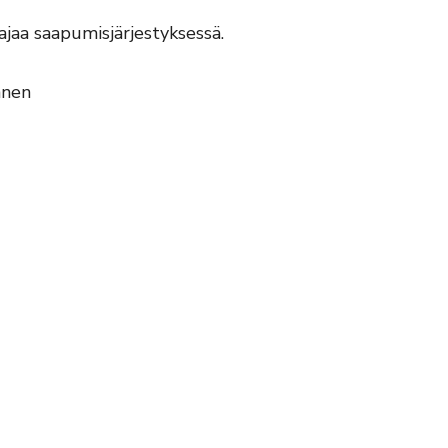
jaa saapumisjärjestyksessä.
änen