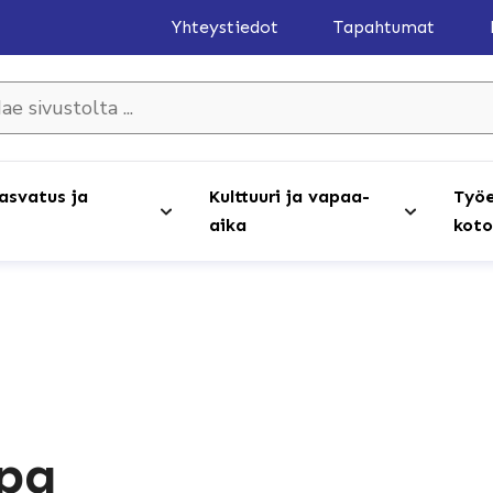
Yhteystiedot
Tapahtumat
olta ...
asvatus ja
Kulttuuri ja vapaa-
Työe
aika
koto
pa