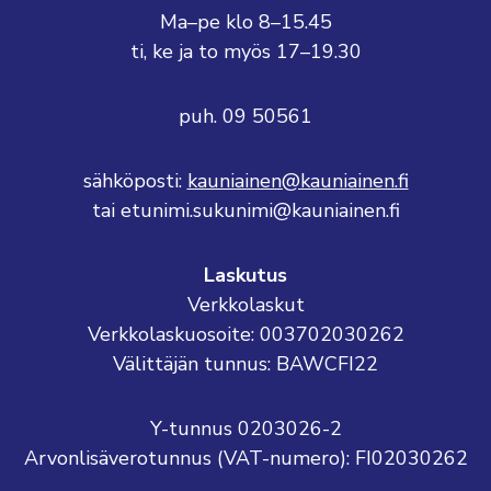
Ma–pe klo 8–15.45
ti, ke ja to myös 17–19.30
puh. 09 50561
sähköposti:
kauniainen@kauniainen.fi
tai etunimi.sukunimi@kauniainen.fi
Laskutus
Verkkolaskut
Verkkolaskuosoite: 003702030262
Välittäjän tunnus: BAWCFI22
Y-tunnus 0203026-2
Arvonlisäverotunnus (VAT-numero): FI02030262