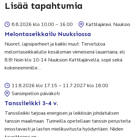
Lisää tapahtumia
8.8.2026 klo 10.00
–
16.00
Kattilajäravi, Nuuksio
Melontaseikkailu Nuuksiossa
Nuoret, lapsiperheet ja kaikki muut: Tervetuloa
melontaseikkailulle kesäloman viimeisenä lauantaina, eli
8.8! Noin klo 10-14 Nuuksion Kattilajärvellä, sopii sekä
kokeneemmille…
11.8.2026 klo 17.15
–
11.7.2027 klo 18.00
Sansinpellon päiväkoti
Tanssileikki 3-4 v.
Tanssileikki tarjoaa energisen ja leikkisän johdatuksen
tanssin maailmaan. Tunneilla opetellaan tanssin perusteita
innostavasti ja lasten mielikuvitusta hyödyntäen. Niiden
tavoitteena on…