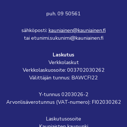
puh. 09 50561
sähköposti:
kauniainen@kauniainen.fi
tai etunimi.sukunimi@kauniainen.fi
Laskutus
Verkkolaskut
Verkkolaskuosoite: 003702030262
Välittäjän tunnus: BAWCFI22
Y-tunnus 0203026-2
Arvonlisäverotunnus (VAT-numero): FI02030262
Laskutusosoite
Kauniaisten kaupunki