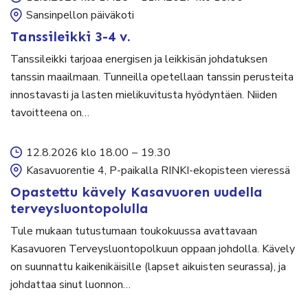
Sansinpellon päiväkoti
Tanssileikki 3-4 v.
Tanssileikki tarjoaa energisen ja leikkisän johdatuksen
tanssin maailmaan. Tunneilla opetellaan tanssin perusteita
innostavasti ja lasten mielikuvitusta hyödyntäen. Niiden
tavoitteena on…
12.8.2026 klo 18.00
–
19.30
Kasavuorentie 4, P-paikalla RINKI-ekopisteen vieressä
Opastettu kävely Kasavuoren uudella
terveysluontopolulla
Tule mukaan tutustumaan toukokuussa avattavaan
Kasavuoren Terveysluontopolkuun oppaan johdolla. Kävely
on suunnattu kaikenikäisille (lapset aikuisten seurassa), ja
johdattaa sinut luonnon…