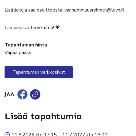
Lisätietoja saa osoitteesta: vanhemmuusryhmat@luvn.fi
Lämpimästi tervetuloa! 🧡
Tapahtuman hinta
Vapaa pääsy
Tapahtuman verkkosivut
JAA
Lisää tapahtumia
11.8.2026 klo 17.15
–
11.7.2027 klo 18.00