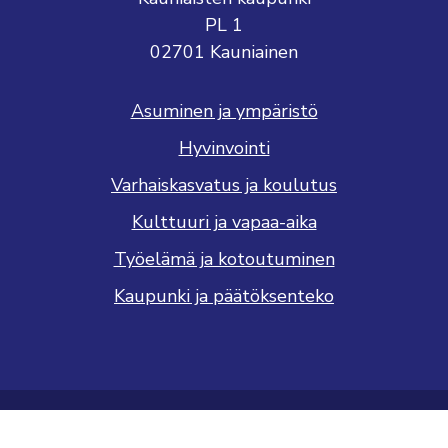
PL 1
02701 Kauniainen
Asuminen ja ympäristö
Hyvinvointi
Varhaiskasvatus ja koulutus
Kulttuuri ja vapaa-aika
Työelämä ja kotoutuminen
Kaupunki ja päätöksenteko
Saavutettavuusseloste
Tietosuojaseloste