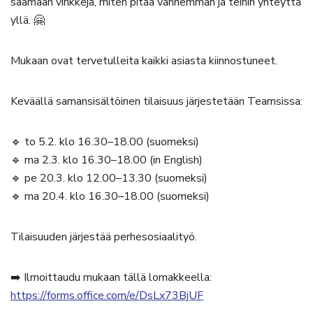
saamaan vinkkejä, miten pitää vanhemman ja teinin yhteyttä
yllä. 🤗
Mukaan ovat tervetulleita kaikki asiasta kiinnostuneet.
Keväällä samansisältöinen tilaisuus järjestetään Teamsissa:
🔹 to 5.2. klo 16.30–18.00 (suomeksi)
🔹 ma 2.3. klo 16.30–18.00 (in English)
🔹 pe 20.3. klo 12.00–13.30 (suomeksi)
🔹 ma 20.4. klo 16.30–18.00 (suomeksi)
Tilaisuuden järjestää perhesosiaalityö.
➡️ Ilmoittaudu mukaan tällä lomakkeella:
https://forms.office.com/e/DsLx73BjUF