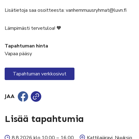
Lisätietoja saa osoitteesta: vanhemmuusryhmat@luvn.fi
Lämpimästi tervetuloa! 🧡
Tapahtuman hinta
Vapaa pääsy
Tapahtuman verkkosivut
JAA
Lisää tapahtumia
8.8.2026 klo 10.00
–
16.00
Kattilajäravi, Nuuksio