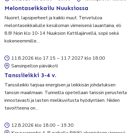
Melontaseikkailu Nuuksiossa
Nuoret, lapsiperheet ja kaikki muut: Tervetuloa
melontaseikkailulle kesäloman viimeisenä lauantaina, eli
8.8! Noin klo 10-14 Nuuksion Kattilajärvellä, sopii sekä
kokeneemmille…
11.8.2026 klo 17.15
–
11.7.2027 klo 18.00
Sansinpellon päiväkoti
Tanssileikki 3-4 v.
Tanssileikki tarjoaa energisen ja leikkisän johdatuksen
tanssin maailmaan. Tunneilla opetellaan tanssin perusteita
innostavasti ja lasten mielikuvitusta hyödyntäen. Niiden
tavoitteena on…
12.8.2026 klo 18.00
–
19.30
Kasavuorentie 4, P-paikalla RINKI-ekopisteen vieressä