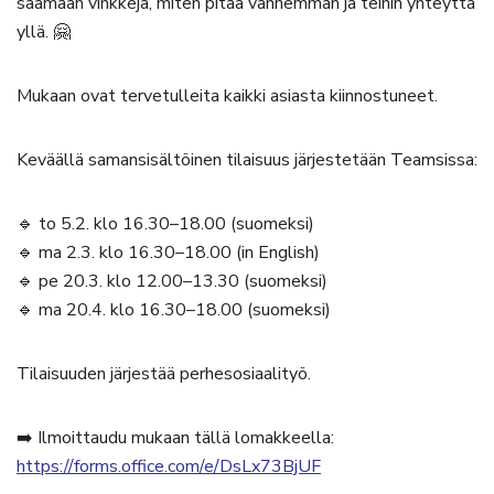
saamaan vinkkejä, miten pitää vanhemman ja teinin yhteyttä
yllä. 🤗
Mukaan ovat tervetulleita kaikki asiasta kiinnostuneet.
Keväällä samansisältöinen tilaisuus järjestetään Teamsissa:
🔹 to 5.2. klo 16.30–18.00 (suomeksi)
🔹 ma 2.3. klo 16.30–18.00 (in English)
🔹 pe 20.3. klo 12.00–13.30 (suomeksi)
🔹 ma 20.4. klo 16.30–18.00 (suomeksi)
Tilaisuuden järjestää perhesosiaalityö.
➡️ Ilmoittaudu mukaan tällä lomakkeella:
https://forms.office.com/e/DsLx73BjUF