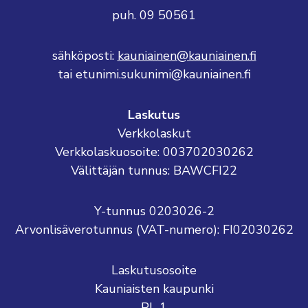
puh. 09 50561
sähköposti:
kauniainen@kauniainen.fi
tai etunimi.sukunimi@kauniainen.fi
Laskutus
Verkkolaskut
Verkkolaskuosoite: 003702030262
Välittäjän tunnus: BAWCFI22
Y-tunnus 0203026-2
Arvonlisäverotunnus (VAT-numero): FI02030262
Laskutusosoite
Kauniaisten kaupunki
PL 1