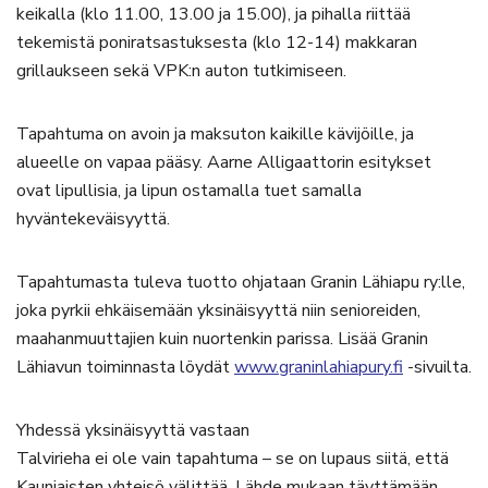
keikalla (klo 11.00, 13.00 ja 15.00), ja pihalla riittää
tekemistä poniratsastuksesta (klo 12-14) makkaran
grillaukseen sekä VPK:n auton tutkimiseen.
Tapahtuma on avoin ja maksuton kaikille kävijöille, ja
alueelle on vapaa pääsy. Aarne Alligaattorin esitykset
ovat lipullisia, ja lipun ostamalla tuet samalla
hyväntekeväisyyttä.
Tapahtumasta tuleva tuotto ohjataan Granin Lähiapu ry:lle,
joka pyrkii ehkäisemään yksinäisyyttä niin senioreiden,
maahanmuuttajien kuin nuortenkin parissa. Lisää Granin
Lähiavun toiminnasta löydät
www.graninlahiapury.fi
-sivuilta.
Yhdessä yksinäisyyttä vastaan
Talvirieha ei ole vain tapahtuma – se on lupaus siitä, että
Kauniaisten yhteisö välittää. Lähde mukaan täyttämään