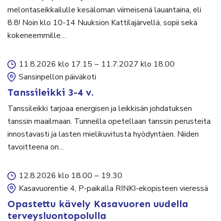
melontaseikkailulle kesäloman viimeisenä lauantaina, eli
8.8! Noin klo 10-14 Nuuksion Kattilajärvellä, sopii sekä
kokeneemmille…
11.8.2026 klo 17.15
–
11.7.2027 klo 18.00
Sansinpellon päiväkoti
Tanssileikki 3-4 v.
Tanssileikki tarjoaa energisen ja leikkisän johdatuksen
tanssin maailmaan. Tunneilla opetellaan tanssin perusteita
innostavasti ja lasten mielikuvitusta hyödyntäen. Niiden
tavoitteena on…
12.8.2026 klo 18.00
–
19.30
Kasavuorentie 4, P-paikalla RINKI-ekopisteen vieressä
Opastettu kävely Kasavuoren uudella
terveysluontopolulla