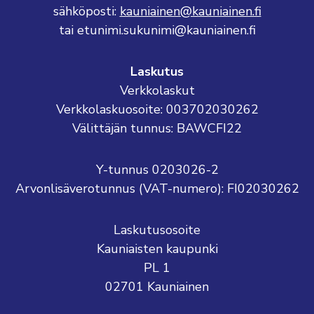
sähköposti:
kauniainen@kauniainen.fi
tai etunimi.sukunimi@kauniainen.fi
Laskutus
Verkkolaskut
Verkkolaskuosoite: 003702030262
Välittäjän tunnus: BAWCFI22
Y-tunnus 0203026-2
Arvonlisäverotunnus (VAT-numero): FI02030262
Laskutusosoite
Kauniaisten kaupunki
PL 1
02701 Kauniainen