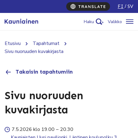
FI
SV
Haku
Valikko
Etusivu
Tapahtumat
Sivu nuoruuden kuvakirjasta
Takaisin tapahtumiin
Sivu nuoruuden
kuvakirjasta
7.5.2026 klo 19.00
–
20.30
Kauniaisten Uusi paviljonki, Läntinen koulupolku 3,