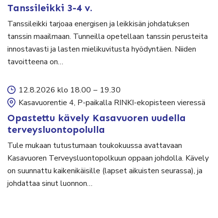
Tanssileikki 3-4 v.
Tanssileikki tarjoaa energisen ja leikkisän johdatuksen
tanssin maailmaan. Tunneilla opetellaan tanssin perusteita
innostavasti ja lasten mielikuvitusta hyödyntäen. Niiden
tavoitteena on…
12.8.2026 klo 18.00
–
19.30
Kasavuorentie 4, P-paikalla RINKI-ekopisteen vieressä
Opastettu kävely Kasavuoren uudella
terveysluontopolulla
Tule mukaan tutustumaan toukokuussa avattavaan
Kasavuoren Terveysluontopolkuun oppaan johdolla. Kävely
on suunnattu kaikenikäisille (lapset aikuisten seurassa), ja
johdattaa sinut luonnon…