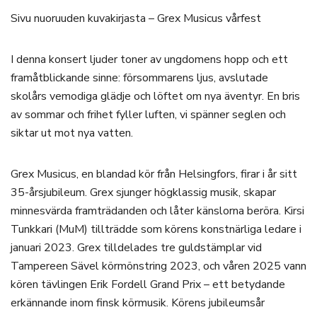
Sivu nuoruuden kuvakirjasta – Grex Musicus vårfest
I denna konsert ljuder toner av ungdomens hopp och ett
framåtblickande sinne: försommarens ljus, avslutade
skolårs vemodiga glädje och löftet om nya äventyr. En bris
av sommar och frihet fyller luften, vi spänner seglen och
siktar ut mot nya vatten.
Grex Musicus, en blandad kör från Helsingfors, firar i år sitt
35-årsjubileum. Grex sjunger högklassig musik, skapar
minnesvärda framträdanden och låter känslorna beröra. Kirsi
Tunkkari (MuM) tillträdde som körens konstnärliga ledare i
januari 2023. Grex tilldelades tre guldstämplar vid
Tampereen Sävel körmönstring 2023, och våren 2025 vann
kören tävlingen Erik Fordell Grand Prix – ett betydande
erkännande inom finsk körmusik. Körens jubileumsår