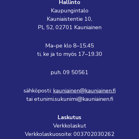
Hallinto
Kaupungintalo
Kauniaistentie 10,
PL 52, 02701 Kauniainen
Ma–pe klo 8–15.45
ti, ke ja to myös 17–19.30
puh. 09 50561
sähköposti:
kauniainen@kauniainen.fi
tai etunimi.sukunimi@kauniainen.fi
Laskutus
Verkkolaskut
Verkkolaskuosoite: 003702030262