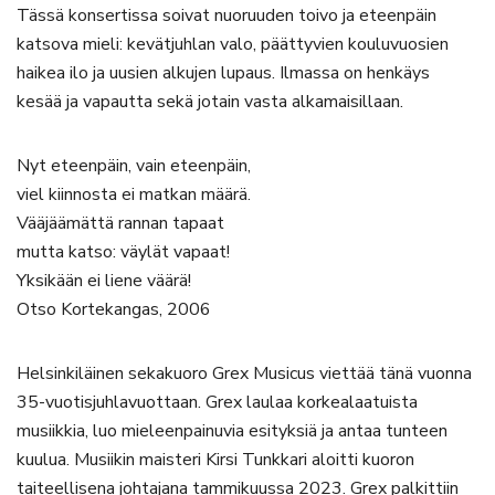
Tässä konsertissa soivat nuoruuden toivo ja eteenpäin
katsova mieli: kevätjuhlan valo, päättyvien kouluvuosien
haikea ilo ja uusien alkujen lupaus. Ilmassa on henkäys
kesää ja vapautta sekä jotain vasta alkamaisillaan.
Nyt eteenpäin, vain eteenpäin,
viel kiinnosta ei matkan määrä.
Vääjäämättä rannan tapaat
mutta katso: väylät vapaat!
Yksikään ei liene väärä!
Otso Kortekangas, 2006
Helsinkiläinen sekakuoro Grex Musicus viettää tänä vuonna
35-vuotisjuhlavuottaan. Grex laulaa korkealaatuista
musiikkia, luo mieleenpainuvia esityksiä ja antaa tunteen
kuulua. Musiikin maisteri Kirsi Tunkkari aloitti kuoron
taiteellisena johtajana tammikuussa 2023. Grex palkittiin