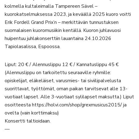
kolmella kultaleimalla Tampereen Sävel –
kuorokatselmuksessa 2023, ja keväällä 2025 kuoro voitti
Erik Fordell Grand Prix’n – merkittävän tunnustuksen
suomalaisen kuoromusiikin kentällä. Kuoron juhlavuosi
huipentuu juhlakonserttiin lauantaina 24.10.2026
Tapiolasalissa, Espoossa.
Liput: 20 € / Alennuslippu 12 € / Kannatuslippu 45 €
(Alennuslippu on tarkoitettu seuraaville ryhmille:
opiskelijat, eläkeläiset, varusmies- tai siviilipalvelusta
suorittavat, työttömät, oman paikan tarvitsevat alle 13-
vuotiaat lapset. Alle 3-vuotiaat sylilapset maksutta.) Liput
osoitteesta https://holvi.com/shop/grexmusicus2015/ ja
ovelta (vain korttimaksu)
Konsertti taltioidaan.
—