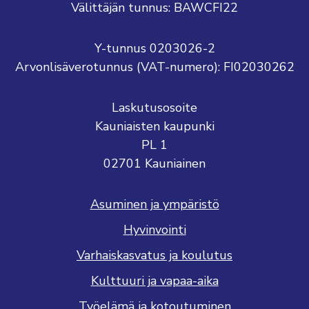
Välittäjän tunnus: BAWCFI22
Y-tunnus 0203026-2
Arvonlisäverotunnus (VAT-numero): FI02030262
Laskutusosoite
Kauniaisten kaupunki
PL 1
02701 Kauniainen
Asuminen ja ympäristö
Hyvinvointi
Varhaiskasvatus ja koulutus
Kulttuuri ja vapaa-aika
Työelämä ja kotoutuminen