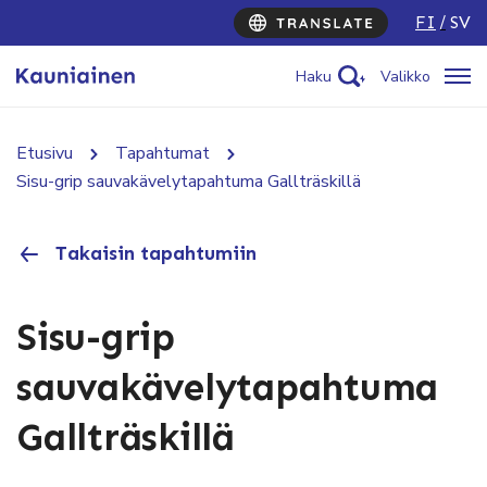
FI
SV
Haku
Valikko
Etusivu
Tapahtumat
Sisu-grip sauvakävelytapahtuma Gallträskillä
Takaisin tapahtumiin
Sisu-grip
sauvakävelytapahtuma
Gallträskillä