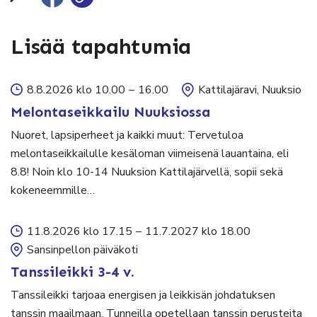
Lisää tapahtumia
8.8.2026 klo 10.00
–
16.00
Kattilajäravi, Nuuksio
Melontaseikkailu Nuuksiossa
Nuoret, lapsiperheet ja kaikki muut: Tervetuloa
melontaseikkailulle kesäloman viimeisenä lauantaina, eli
8.8! Noin klo 10-14 Nuuksion Kattilajärvellä, sopii sekä
kokeneemmille…
11.8.2026 klo 17.15
–
11.7.2027 klo 18.00
Sansinpellon päiväkoti
Tanssileikki 3-4 v.
Tanssileikki tarjoaa energisen ja leikkisän johdatuksen
tanssin maailmaan. Tunneilla opetellaan tanssin perusteita