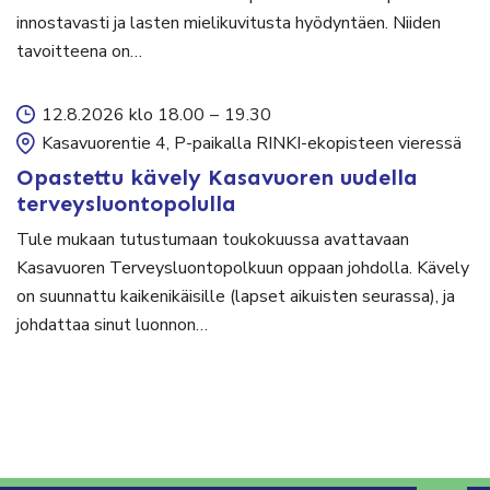
innostavasti ja lasten mielikuvitusta hyödyntäen. Niiden
tavoitteena on…
12.8.2026 klo 18.00
–
19.30
Kasavuorentie 4, P-paikalla RINKI-ekopisteen vieressä
Opastettu kävely Kasavuoren uudella
terveysluontopolulla
Tule mukaan tutustumaan toukokuussa avattavaan
Kasavuoren Terveysluontopolkuun oppaan johdolla. Kävely
on suunnattu kaikenikäisille (lapset aikuisten seurassa), ja
johdattaa sinut luonnon…