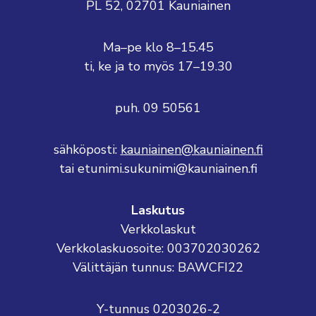
PL 52, 02701 Kauniainen
Ma–pe klo 8–15.45
ti, ke ja to myös 17–19.30
puh. 09 50561
sähköposti:
kauniainen@kauniainen.fi
tai etunimi.sukunimi@kauniainen.fi
Laskutus
Verkkolaskut
Verkkolaskuosoite: 003702030262
Välittäjän tunnus: BAWCFI22
Y-tunnus 0203026-2