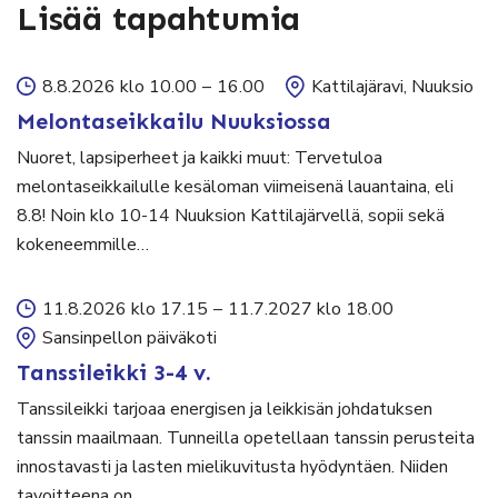
Lisää tapahtumia
8.8.2026 klo 10.00
–
16.00
Kattilajäravi, Nuuksio
Melontaseikkailu Nuuksiossa
Nuoret, lapsiperheet ja kaikki muut: Tervetuloa
melontaseikkailulle kesäloman viimeisenä lauantaina, eli
8.8! Noin klo 10-14 Nuuksion Kattilajärvellä, sopii sekä
kokeneemmille…
11.8.2026 klo 17.15
–
11.7.2027 klo 18.00
Sansinpellon päiväkoti
Tanssileikki 3-4 v.
Tanssileikki tarjoaa energisen ja leikkisän johdatuksen
tanssin maailmaan. Tunneilla opetellaan tanssin perusteita
innostavasti ja lasten mielikuvitusta hyödyntäen. Niiden
tavoitteena on…