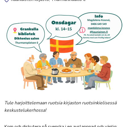
Tule harjoittelemaan ruotsia kirjaston ruotsinkielisessä
keskustelukerhossa!
Kom och diskutera på svenska i en avslappnad och vänlig