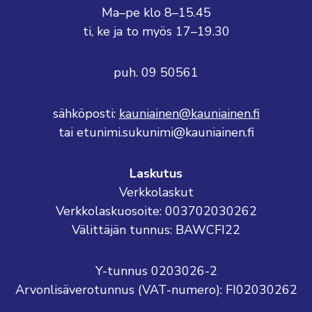
Ma–pe klo 8–15.45
ti, ke ja to myös 17–19.30
puh. 09 50561
sähköposti:
kauniainen@kauniainen.fi
tai etunimi.sukunimi@kauniainen.fi
Laskutus
Verkkolaskut
Verkkolaskuosoite: 003702030262
Välittäjän tunnus: BAWCFI22
Y-tunnus 0203026-2
Arvonlisäverotunnus (VAT-numero): FI02030262