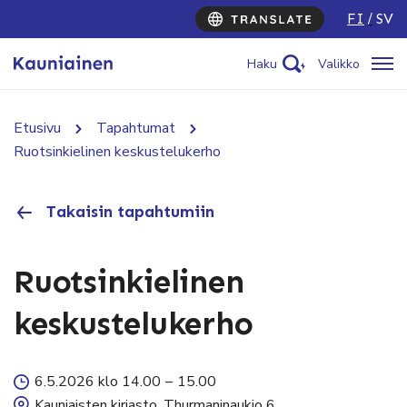
FI
SV
Haku
Valikko
Etusivu
Tapahtumat
Ruotsinkielinen keskustelukerho
Takaisin tapahtumiin
Ruotsinkielinen
keskustelukerho
6.5.2026 klo 14.00
–
15.00
Kauniaisten kirjasto, Thurmaninaukio 6