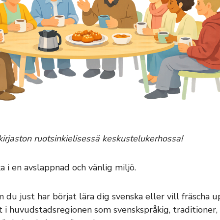
kirjaston ruotsinkielisessä keskustelukerhossa!
 i en avslappnad och vänlig miljö.
u just har börjat lära dig svenska eller vill fräscha u
t i huvudstadsregionen som svenskspråkig, traditioner,