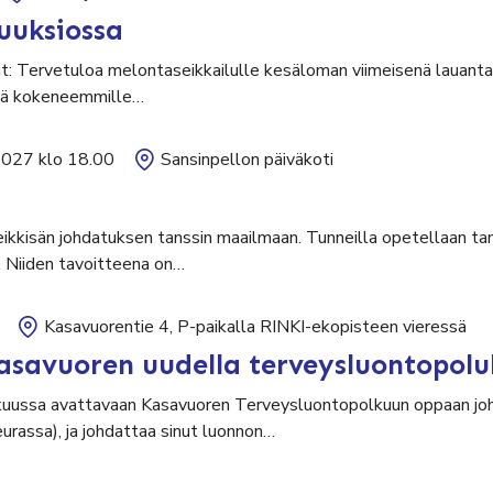
uuksiossa
ut: Tervetuloa melontaseikkailulle kesäloman viimeisenä lauantai
sekä kokeneemmille…
2027 klo 18.00
Sansinpellon päiväkoti
leikkisän johdatuksen tanssin maailmaan. Tunneilla opetellaan tan
. Niiden tavoitteena on…
Kasavuorentie 4, P-paikalla RINKI-ekopisteen vieressä
asavuoren uudella terveysluontopolu
uussa avattavaan Kasavuoren Terveysluontopolkuun oppaan johd
seurassa), ja johdattaa sinut luonnon…