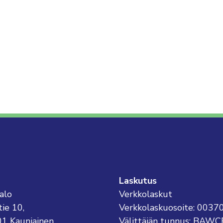
Laskutus
alo
Verkkolaskut
tie 10,
Verkkolaskuosoite: 003
01 Kauniainen
Välittäjän tunnus: BAWC