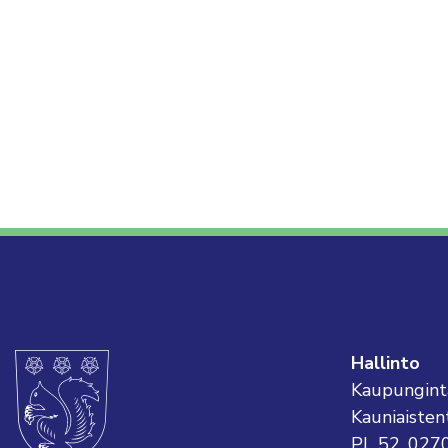
Hallinto
Kaupungint
Kauniaisten
PL 52, 027