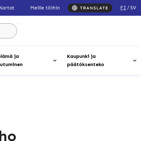
FI
SV
Kartat
Meille töihin
Hae
sivustolta
...
lämä ja
Kaupunki ja
utuminen
päätöksenteko
rho