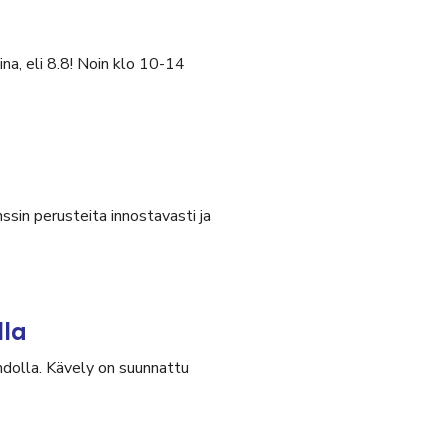
na, eli 8.8! Noin klo 10-14
ssin perusteita innostavasti ja
lla
olla. Kävely on suunnattu