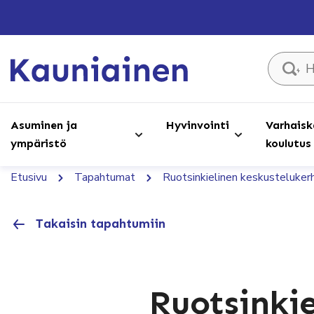
Hae sivust
Asuminen ja
Hyvinvointi
Varhaisk
ympäristö
koulutus
Etusivu
Tapahtumat
Ruotsinkielinen keskusteluker
Takaisin tapahtumiin
Ruotsinki