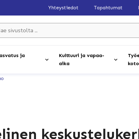
Yhteystiedot
Tapahtumat
olta ...
asvatus ja
Kulttuuri ja vapaa-
Työe
aika
koto
ho
elinen keskusteluke