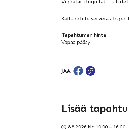
Vi pratar i lugn takt, och det
Kaffe och te serveras. Inge
Tapahtuman hinta
Vapaa pääsy
JAA
Lisää tapaht
8.8.2026 klo 10.00
–
16.00