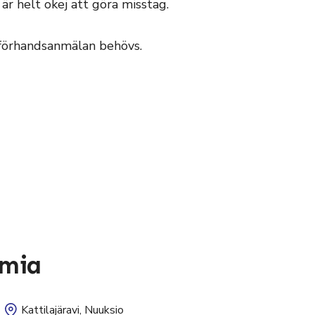
 är helt okej att göra misstag.
n förhandsanmälan behövs.
umia
Kattilajäravi, Nuuksio