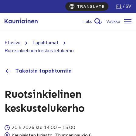
FI
SV
Haku
Valikko
Etusivu
Tapahtumat
Ruotsinkielinen keskustelukerho
Takaisin tapahtumiin
Ruotsinkielinen
keskustelukerho
20.5.2026 klo 14.00
–
15.00
Kauniaisten kirjasto, Thurmaninaukio 6