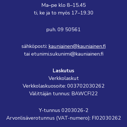
Ma–pe klo 8–15.45
ti, ke ja to myös 17–19.30
puh. 09 50561
sähköposti:
kauniainen@kauniainen.fi
tai etunimi.sukunimi@kauniainen.fi
Laskutus
Verkkolaskut
Verkkolaskuosoite: 003702030262
Välittäjän tunnus: BAWCFI22
Y-tunnus 0203026-2
Arvonlisäverotunnus (VAT-numero): FI02030262