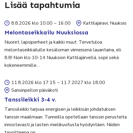
Lisää tapahtumia
8.8.2026 klo 10.00
–
16.00
Kattilajäravi, Nuuksio
Melontaseikkailu Nuuksiossa
Nuoret, lapsiperheet ja kaikki muut: Tervetuloa
melontaseikkailulle kesäloman viimeisenä lauantaina, eli
8.8! Noin klo 10-14 Nuuksion Kattilajärvellä, sopii sekä
kokeneemmille…
11.8.2026 klo 17.15
–
11.7.2027 klo 18.00
Sansinpellon päiväkoti
Tanssileikki 3-4 v.
Tanssileikki tarjoaa energisen ja leikkisän johdatuksen
tanssin maailmaan. Tunneilla opetellaan tanssin perusteita
innostavasti ja lasten mielikuvitusta hyödyntäen. Niiden
tavoitteena on…