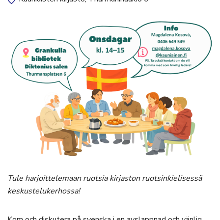
Tule harjoittelemaan ruotsia kirjaston ruotsinkielisessä
keskustelukerhossa!
Kom och diskutera på svenska i en avslappnad och vänlig