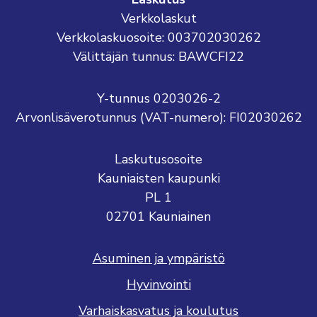
Verkkolaskut
Verkkolaskuosoite: 003702030262
Välittäjän tunnus: BAWCFI22
Y-tunnus 0203026-2
Arvonlisäverotunnus (VAT-numero): FI02030262
Laskutusosoite
Kauniaisten kaupunki
PL 1
02701 Kauniainen
Asuminen ja ympäristö
Hyvinvointi
Varhaiskasvatus ja koulutus