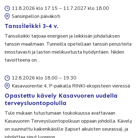
11.8.2026 klo 17.15
–
11.7.2027 klo 18.00
Sansinpellon päiväkoti
Tanssileikki 3-4 v.
Tanssileikki tarjoaa energisen ja leikkisän johdatuksen
tanssin maailmaan. Tunneilla opetellaan tanssin perusteita
innostavasti ja lasten mielikuvitusta hyödyntäen. Niiden
tavoitteena on…
12.8.2026 klo 18.00
–
19.30
Kasavuorentie 4, P-paikalla RINKI-ekopisteen vieressä
Opastettu kävely Kasavuoren uudella
terveysluontopolulla
Tule mukaan tutustumaan toukokuussa avattavaan
Kasavuoren Terveysluontopolkuun oppaan johdolla. Kävely
on suunnattu kaikenikäisille (lapset aikuisten seurassa), ja
johdattaa sinut luonnon…