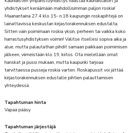
Kauniaisten ympäristöyhdistys haastaa kaunaislaiset ja
yhdistykset keräämään mahdollisimman paljon roskia!
Maanantaina 27.4 klo 15- n.18 kaupungin roskapihtejä on
lainattavissa keskustan kirjastorakennuksen edustalta.
Sitten vain poimimaan roskia yksin, perheen tai vaikka koko
harrastusyhdistyksen voimin! Valitse itsellesi sopiva aika ja
alue, mutta palautathan pihdit samaan paikkaan poimimisen
jälkeen, viimeistään klo 19, kiitos. Ota mielellään omat
hanskat ja pussi mukaan, mutta kaupunki tarjoaa
tarvittaessa pusseja roskia varten. Roskapussit voi jättää
kirjastorakennuksen edustalle pihtien palauttamisen
yhteydessä.
Tapahtuman hinta
Vapaa pääsy
Tapahtuman järjestäjä