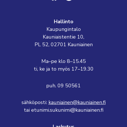
Hallinto
Kaupungintalo
Kauniaistentie 10,
PL 52, 02701 Kauniainen
Ma–pe klo 8–15.45
ti, ke ja to myös 17–19.30
puh. 09 50561
sähköposti:
kauniainen@kauniainen.fi
tai etunimi.sukunimi@kauniainen.fi
Laskutus