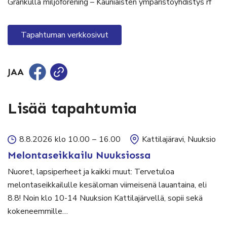
Grankulla miljöförening – Kauniaisten ympäristöyhdistys rf
Tapahtuman verkkosivut
JAA
Lisää tapahtumia
8.8.2026 klo 10.00
–
16.00
Kattilajäravi, Nuuksio
Melontaseikkailu Nuuksiossa
Nuoret, lapsiperheet ja kaikki muut: Tervetuloa
melontaseikkailulle kesäloman viimeisenä lauantaina, eli
8.8! Noin klo 10-14 Nuuksion Kattilajärvellä, sopii sekä
kokeneemmille…