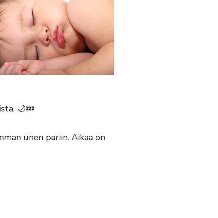
sta. 🌙💤
emman unen pariin. Aikaa on