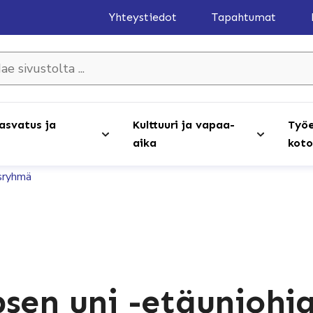
Yhteystiedot
Tapahtumat
olta ...
asvatus ja
Kulttuuri ja vapaa-
Työe
aika
koto
usryhmä
psen uni -etäunioh