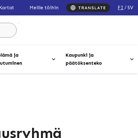
FI
SV
Kartat
Meille töihin
Hae
sivustolta
...
lämä ja
Kaupunki ja
utuminen
päätöksenteko
jausryhmä