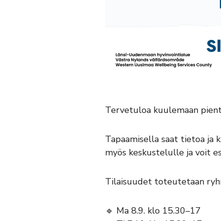
Tervetuloa kuulemaan pienten
Tapaamisella saat tietoa ja k
myös keskustelulle ja voit es
Tilaisuudet toteutetaan ry
🔹 Ma 8.9. klo 15.30–17