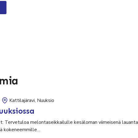
umia
Kattilajäravi, Nuuksio
uuksiossa
ut: Tervetuloa melontaseikkailulle kesäloman viimeisenä lauantai
sekä kokeneemmille…