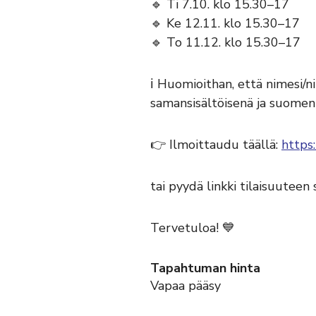
🔹 Ti 7.10. klo 15.30–17
🔹 Ke 12.11. klo 15.30–17
🔹 To 11.12. klo 15.30–17
ℹ️ Huomioithan, että nimesi/
samansisältöisenä ja suomen 
👉 Ilmoittaudu täällä:
https
tai pyydä linkki tilaisuuteen
Tervetuloa! 💙
Tapahtuman hinta
Vapaa pääsy