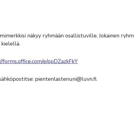
nimimerkkisi näkyy ryhmään osallistuville. Jokainen ry
kielellä.
://forms.office.com/e/ppDZazkFkY
 sähköpostitse: pientenlastenuni@luvn.fi.