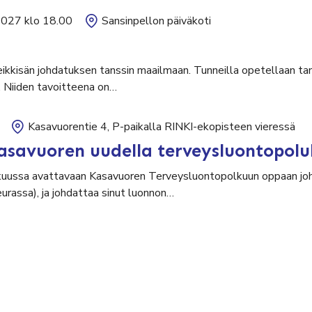
2027 klo 18.00
Sansinpellon päiväkoti
leikkisän johdatuksen tanssin maailmaan. Tunneilla opetellaan tan
. Niiden tavoitteena on…
Kasavuorentie 4, P-paikalla RINKI-ekopisteen vieressä
asavuoren uudella terveysluontopolu
uussa avattavaan Kasavuoren Terveysluontopolkuun oppaan johd
seurassa), ja johdattaa sinut luonnon…