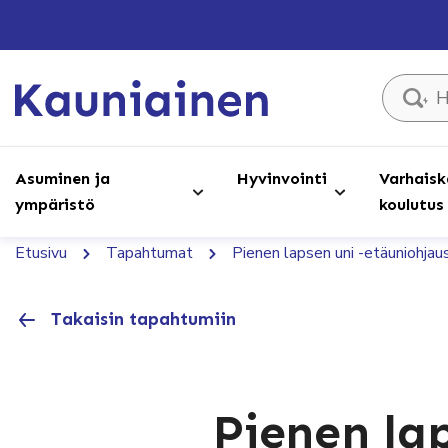
Hae sivust
Asuminen ja
Hyvinvointi
Varhaisk
ympäristö
koulutus
Etusivu
Tapahtumat
Pienen lapsen uni -etäuniohja
Takaisin tapahtumiin
Pienen la