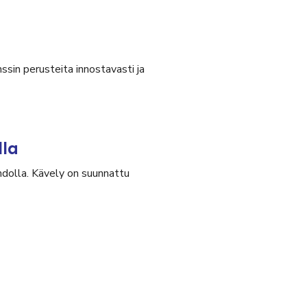
ssin perusteita innostavasti ja
lla
olla. Kävely on suunnattu