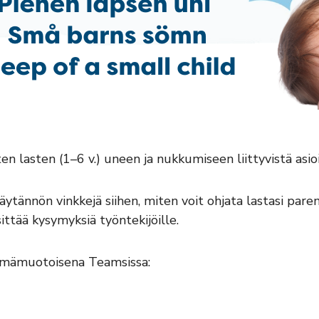
 lasten (1–6 v.) uneen ja nukkumiseen liittyvistä asioi
äytännön vinkkejä siihen, miten voit ohjata lastasi par
ittää kysymyksiä työntekijöille.
hmämuotoisena Teamsissa: