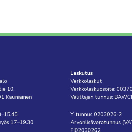
Laskutus
alo
Verkkolaskut
tie 10,
Verkkolaskuosoite: 003
01 Kauniainen
Välittäjän tunnus: BAWC
8–15.45
Y-tunnus 0203026-2
o myös 17–19.30
Arvonlisäverotunnus (VA
FI02030262