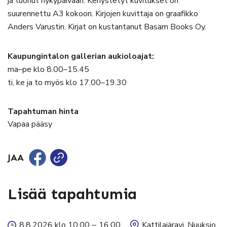
ja tuonut nykypäivään. Kehystetyt kuvitukset on
suurennettu A3 kokoon.
Kirjojen kuvittaja on graafikko
Anders Varustin.
Kirjat on kustantanut Basam Books Oy.
Kaupungintalon gallerian aukioloajat:
ma–pe klo 8.00–15.45
ti, ke ja to myös klo 17.00–19.30
Tapahtuman hinta
Vapaa pääsy
JAA
Lisää tapahtumia
8.8.2026 klo 10.00
–
16.00
Kattilajäravi, Nuuksio