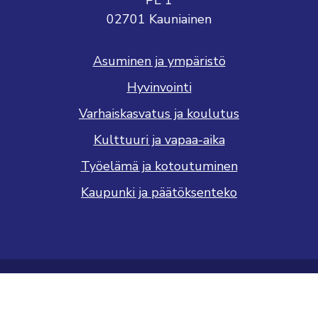
PL 1
02701 Kauniainen
Asuminen ja ympäristö
Hyvinvointi
Varhaiskasvatus ja koulutus
Kulttuuri ja vapaa-aika
Työelämä ja kotoutuminen
Kaupunki ja päätöksenteko
Saavutettavuusseloste
Tietosuojaseloste