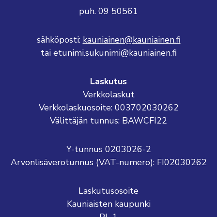
puh. 09 50561
sähköposti:
kauniainen@kauniainen.fi
tai etunimi.sukunimi@kauniainen.fi
Laskutus
Verkkolaskut
Verkkolaskuosoite: 003702030262
Välittäjän tunnus: BAWCFI22
Y-tunnus 0203026-2
Arvonlisäverotunnus (VAT-numero): FI02030262
Laskutusosoite
Kauniaisten kaupunki