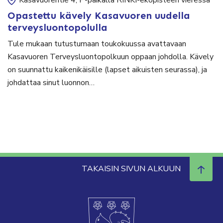
Kasavuorentie 4, P-paikalla RINKI-ekopisteen vieressä
Opastettu kävely Kasavuoren uudella
terveysluontopolulla
Tule mukaan tutustumaan toukokuussa avattavaan
Kasavuoren Terveysluontopolkuun oppaan johdolla. Kävely
on suunnattu kaikenikäisille (lapset aikuisten seurassa), ja
johdattaa sinut luonnon…
TAKAISIN SIVUN ALKUUN