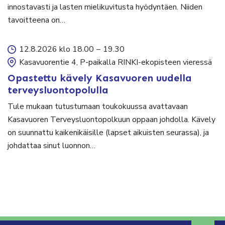
innostavasti ja lasten mielikuvitusta hyödyntäen. Niiden
tavoitteena on…
12.8.2026 klo 18.00
–
19.30
Kasavuorentie 4, P-paikalla RINKI-ekopisteen vieressä
Opastettu kävely Kasavuoren uudella
terveysluontopolulla
Tule mukaan tutustumaan toukokuussa avattavaan
Kasavuoren Terveysluontopolkuun oppaan johdolla. Kävely
on suunnattu kaikenikäisille (lapset aikuisten seurassa), ja
johdattaa sinut luonnon…