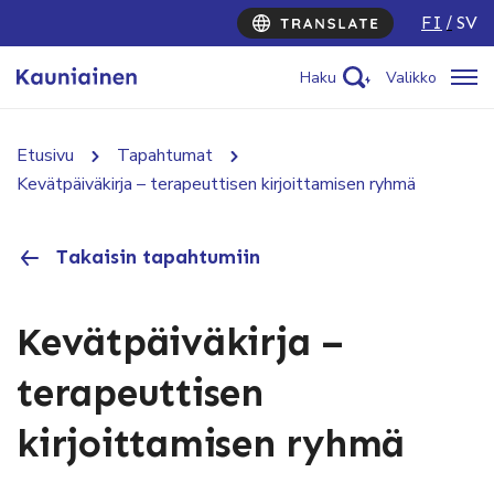
FI
SV
Haku
Valikko
Etusivu
Tapahtumat
Kevätpäiväkirja – terapeuttisen kirjoittamisen ryhmä
Takaisin tapahtumiin
Kevätpäiväkirja –
terapeuttisen
kirjoittamisen ryhmä