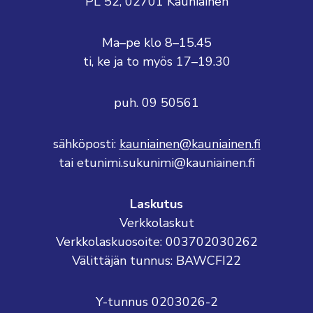
PL 52, 02701 Kauniainen
Ma–pe klo 8–15.45
ti, ke ja to myös 17–19.30
puh. 09 50561
sähköposti:
kauniainen@kauniainen.fi
tai etunimi.sukunimi@kauniainen.fi
Laskutus
Verkkolaskut
Verkkolaskuosoite: 003702030262
Välittäjän tunnus: BAWCFI22
Y-tunnus 0203026-2