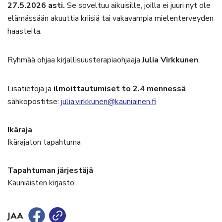
27.5.2026 asti.
Se soveltuu aikuisille, joilla ei juuri nyt ole
elämässään akuuttia kriisiä tai vakavampia mielenterveyden
haasteita.
Ryhmää ohjaa kirjallisuusterapiaohjaaja
Julia Virkkunen
.
Lisätietoja ja
ilmoittautumiset to 2.4 mennessä
sähköpostitse:
julia.virkkunen@kauniainen.fi
Ikäraja
Ikärajaton tapahtuma
Tapahtuman järjestäjä
Kauniaisten kirjasto
JAA