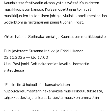
Kauniaisissa festivaalin aikana yhteistyössä Kauniaisten
musiikkiopiston kanssa. Kurssin opettajina toimivat
musiikkijuhlien taiteellinen johtaja, viulisti-kapellimestari Jan
Söderblom ja ruotsalainen pianisti Johan Fröst.
Yhteistyössä: Soitinakatemiat ja Kauniaisten musiikkiopisto
Puhujavieraat: Susanna Mälkki ja Erkki Liikanen
02.11.2025 — klo 17.00
Uusi Paviljonki, Soitinakatemiat lavalla -konsertin
yhteydessä
”Ei oikotietä huipulle” – kansainvälisen
huippukapellimestarin näkemyksiä musiikkikoulutuksesta,
lahjakkuudesta ja ankarasta tiestä muusikon ammattiiin