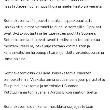
haastattelee nuoria muusikkoja ja mielenkiintoisia vieraita.
Soitinakatemiat tarjoavat musiikin huippukoulutusta
lahjakkaille ja motivoituneille nuorille soittajille. Oppilaat
ovat 8–22-vuotiaita ja he tulevat eri puolilta Suomea.
Soitinakatemiat tukevat tavoitteellista soitonopiskelua
mestarikursseilla, jotka järjestetään kotimaisten ja
kansainvälisten huippuopettajien johdolla viikonloppuisin ja
loma-aikoina.
Soitinakatemioihin kuuluvat Jousiakatemia, Nuorten
pianoakatemia, Vaskiakatemia ja uusimpana juuri perustettu
Puupuhallinakatemia ja ne toimivat Suomen
Kulttuurirahaston ja Jane ja Aatos Erkon säätiön tuella.
Soitinakatemioiden kamarimusiikkikurssi järjestetään