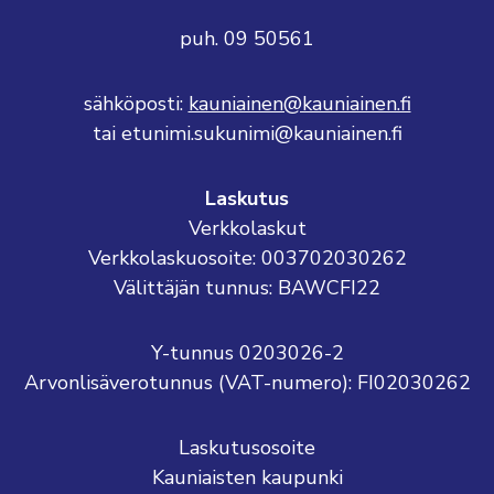
puh. 09 50561
sähköposti:
kauniainen@kauniainen.fi
tai etunimi.sukunimi@kauniainen.fi
Laskutus
Verkkolaskut
Verkkolaskuosoite: 003702030262
Välittäjän tunnus: BAWCFI22
Y-tunnus 0203026-2
Arvonlisäverotunnus (VAT-numero): FI02030262
Laskutusosoite
Kauniaisten kaupunki