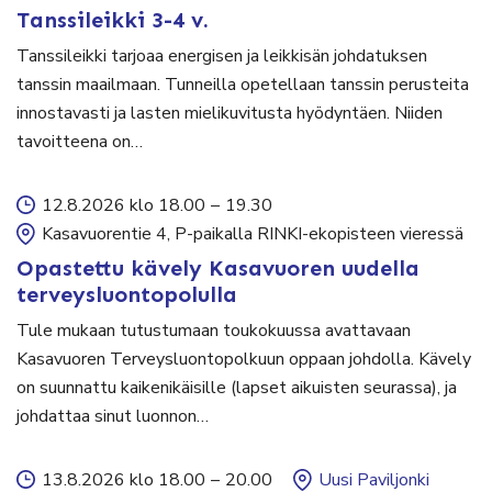
Tanssileikki 3-4 v.
Tanssileikki tarjoaa energisen ja leikkisän johdatuksen
tanssin maailmaan. Tunneilla opetellaan tanssin perusteita
innostavasti ja lasten mielikuvitusta hyödyntäen. Niiden
tavoitteena on…
12.8.2026 klo 18.00
–
19.30
Kasavuorentie 4, P-paikalla RINKI-ekopisteen vieressä
Opastettu kävely Kasavuoren uudella
terveysluontopolulla
Tule mukaan tutustumaan toukokuussa avattavaan
Kasavuoren Terveysluontopolkuun oppaan johdolla. Kävely
on suunnattu kaikenikäisille (lapset aikuisten seurassa), ja
johdattaa sinut luonnon…
13.8.2026 klo 18.00
–
20.00
Uusi Paviljonki