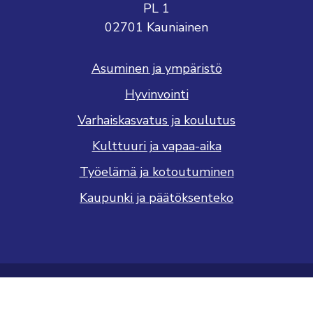
PL 1
02701 Kauniainen
Asuminen ja ympäristö
Hyvinvointi
Varhaiskasvatus ja koulutus
Kulttuuri ja vapaa-aika
Työelämä ja kotoutuminen
Kaupunki ja päätöksenteko
Saavutettavuusseloste
Tietosuojaseloste