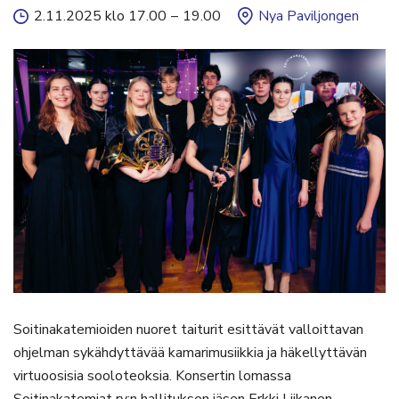
2.11.2025 klo 17.00
–
19.00
Nya Paviljongen
Soitinakatemioiden nuoret taiturit esittävät valloittavan
ohjelman sykähdyttävää kamarimusiikkia ja häkellyttävän
virtuoosisia sooloteoksia. Konsertin lomassa
Soitinakatemiat ry:n hallituksen jäsen Erkki Liikanen