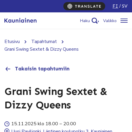
FI
SV
Haku
Valikko
Etusivu
Tapahtumat
Grani Swing Sextet & Dizzy Queens
Takaisin tapahtumiin
Grani Swing Sextet &
Dizzy Queens
15.11.2025 klo 18.00
–
20.00
Uusi Paviljonki, Läntinen koulupolku 3, Kauniainen