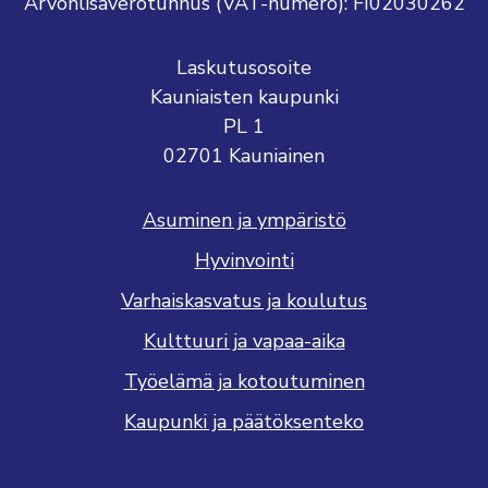
Arvonlisäverotunnus (VAT-numero): FI02030262
Laskutusosoite
Kauniaisten kaupunki
PL 1
02701 Kauniainen
Asuminen ja ympäristö
Hyvinvointi
Varhaiskasvatus ja koulutus
Kulttuuri ja vapaa-aika
Työelämä ja kotoutuminen
Kaupunki ja päätöksenteko