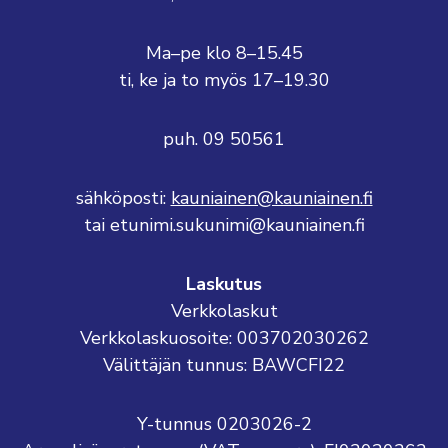
Ma–pe klo 8–15.45
ti, ke ja to myös 17–19.30
puh. 09 50561
sähköposti:
kauniainen@kauniainen.fi
tai etunimi.sukunimi@kauniainen.fi
Laskutus
Verkkolaskut
Verkkolaskuosoite: 003702030262
Välittäjän tunnus: BAWCFI22
Y-tunnus 0203026-2