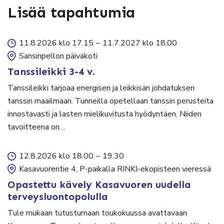
Lisää tapahtumia
11.8.2026 klo 17.15
–
11.7.2027 klo 18.00
Sansinpellon päiväkoti
Tanssileikki 3-4 v.
Tanssileikki tarjoaa energisen ja leikkisän johdatuksen
tanssin maailmaan. Tunneilla opetellaan tanssin perusteita
innostavasti ja lasten mielikuvitusta hyödyntäen. Niiden
tavoitteena on…
12.8.2026 klo 18.00
–
19.30
Kasavuorentie 4, P-paikalla RINKI-ekopisteen vieressä
Opastettu kävely Kasavuoren uudella
terveysluontopolulla
Tule mukaan tutustumaan toukokuussa avattavaan