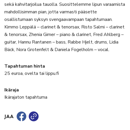
sekä kahvitarjoilua tauolla. Suosittelemme lipun varaamista
mahdollisimman pian, jotta varmasti pääsette
osallistumaan syksyn svengaavampaan tapahtumaan.
Kimmo Leppälä – clarinet & tenorsax, Risto Salmi – clarinet
& tenorsax, Zhenia Gimer – piano & clarinet, Fred Ahlberg –
guitar, Hannu Rantanen – bass, Rabbe Hjelt, drums, Lidia
Bäck, Nora Grotenfelt & Daniela Fogelholm – vocal.
Tapahtuman hinta
25 euroa, ovelta tai lippu.fi
Ikäraja
Ikärajaton tapahtuma
JAA