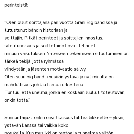
perinteistä:
“Olen ollut soittajana pari vuotta Grani Big bandissä ja
tutustunut bändin historiaan ja
soittajiin. Pitkät perinteet ja soittajien innostus,
sitoutuneisuus ja soittotaidot ovat tehneet
minuun vaikutuksen. Yhteiseen tekemiseen sitoutuminen on
tärkeä tekijä, jotta ryhmässä
viihdytään ja jäsenten motivaatio säilyy.
Olen suuri big band -musiikin ystävä ja nyt minulla on
mahdollisuus johtaa hienoa orkesteria.
Tuntuu, että unelma, jonka en koskaan luullut toteutuvan,
onkin totta.”
Sunnuntaijazz onkin oiva tilaisuus lähteä liikkeelle – yksin,
ystävän kanssa tai vaikka koko
porukalla. Kun musiikki on rentoa ja tunnelma välitön,