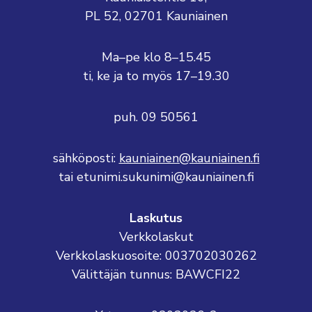
PL 52, 02701 Kauniainen
Ma–pe klo 8–15.45
ti, ke ja to myös 17–19.30
puh. 09 50561
sähköposti:
kauniainen@kauniainen.fi
tai etunimi.sukunimi@kauniainen.fi
Laskutus
Verkkolaskut
Verkkolaskuosoite: 003702030262
Välittäjän tunnus: BAWCFI22