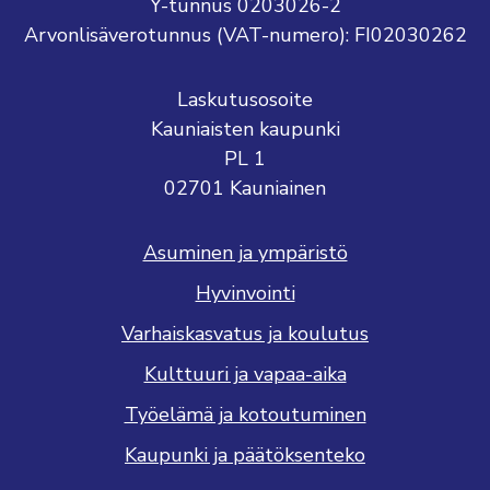
Y-tunnus 0203026-2
Arvonlisäverotunnus (VAT-numero): FI02030262
Laskutusosoite
Kauniaisten kaupunki
PL 1
02701 Kauniainen
Asuminen ja ympäristö
Hyvinvointi
Varhaiskasvatus ja koulutus
Kulttuuri ja vapaa-aika
Työelämä ja kotoutuminen
Kaupunki ja päätöksenteko