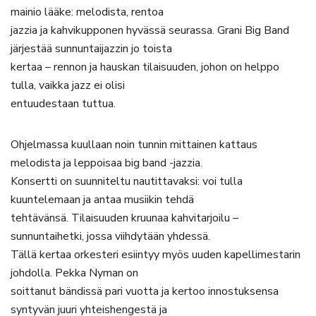
mainio lääke: melodista, rentoa
jazzia ja kahvikupponen hyvässä seurassa. Grani Big Band
järjestää sunnuntaijazzin jo toista
kertaa – rennon ja hauskan tilaisuuden, johon on helppo
tulla, vaikka jazz ei olisi
entuudestaan tuttua.
Ohjelmassa kuullaan noin tunnin mittainen kattaus
melodista ja leppoisaa big band -jazzia.
Konsertti on suunniteltu nautittavaksi: voi tulla
kuuntelemaan ja antaa musiikin tehdä
tehtävänsä. Tilaisuuden kruunaa kahvitarjoilu –
sunnuntaihetki, jossa viihdytään yhdessä.
Tällä kertaa orkesteri esiintyy myös uuden kapellimestarin
johdolla. Pekka Nyman on
soittanut bändissä pari vuotta ja kertoo innostuksensa
syntyvän juuri yhteishengestä ja