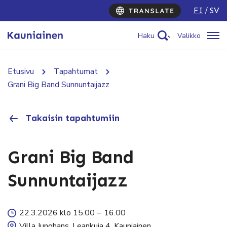
FI
SV
Haku
Valikko
Etusivu
Tapahtumat
Grani Big Band Sunnuntaijazz
Takaisin tapahtumiin
Grani Big Band
Sunnuntaijazz
22.3.2026 klo 15.00
–
16.00
Villa Junghans, Leankuja 4, Kauniainen