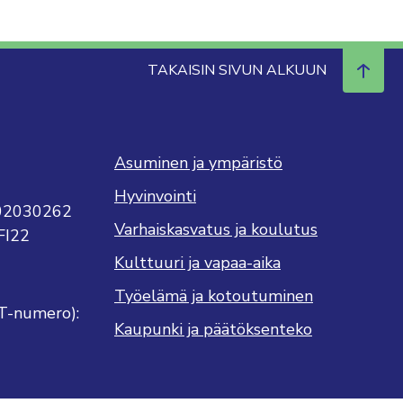
TAKAISIN SIVUN ALKUUN
Asuminen ja ympäristö
Hyvinvointi
702030262
Varhaiskasvatus ja koulutus
FI22
Kulttuuri ja vapaa-aika
Työelämä ja kotoutuminen
T-numero):
Kaupunki ja päätöksenteko