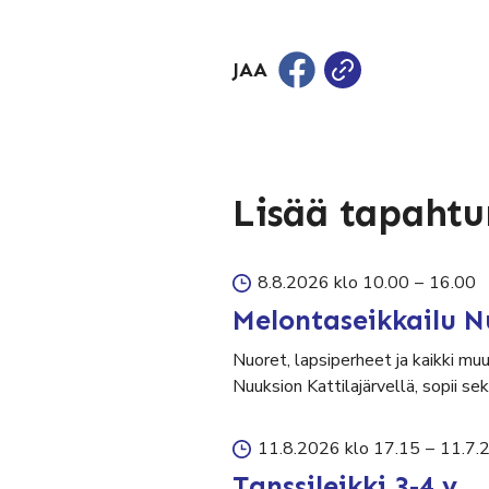
JAA
Lisää tapaht
8.8.2026 klo 10.00
–
16.00
Melontaseikkailu N
Nuoret, lapsiperheet ja kaikki mu
Nuuksion Kattilajärvellä, sopii 
11.8.2026 klo 17.15
–
11.7.
Tanssileikki 3-4 v.