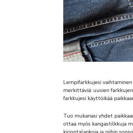
Lempifarkkujesi vaihtaminen 
merkittäviä: uusien farkkujen
farkkujesi käyttöikää paikkaa
Tuo mukanasi yhdet paikkaami
ottaa myös kangastilkkuja muka
kirjontalankoja ja niihin sop