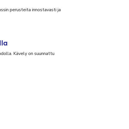
ssin perusteita innostavasti ja
lla
olla. Kävely on suunnattu