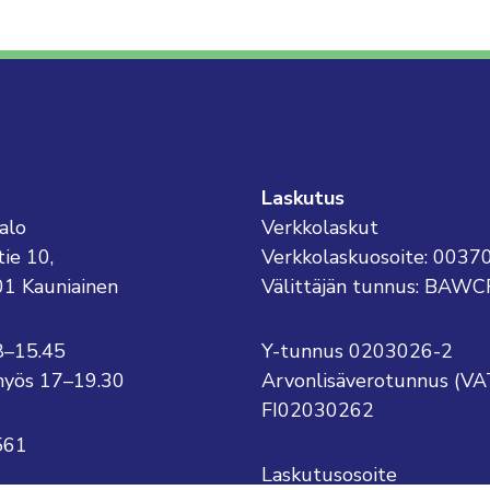
Laskutus
alo
Verkkolaskut
tie 10,
Verkkolaskuosoite: 003
01 Kauniainen
Välittäjän tunnus: BAWC
8–15.45
Y-tunnus 0203026-2
o myös 17–19.30
Arvonlisäverotunnus (VA
FI02030262
561
Laskutusosoite