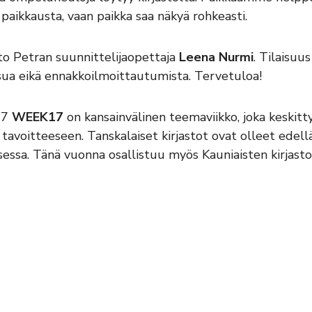
aikkausta, vaan paikka saa näkyä rohkeasti.
sto Petran suunnittelijaopettaja
Leena Nurmi
. Tilaisuu
ksua eikä ennakkoilmoittautumista. Tervetuloa!
17
WEEK17
on kansainvälinen teemaviikko, joka keskitt
tavoitteeseen. Tanskalaiset kirjastot ovat olleet edel
essa. Tänä vuonna osallistuu myös Kauniaisten kirjast