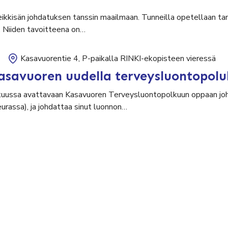
leikkisän johdatuksen tanssin maailmaan. Tunneilla opetellaan tan
. Niiden tavoitteena on…
Kasavuorentie 4, P-paikalla RINKI-ekopisteen vieressä
asavuoren uudella terveysluontopolu
uussa avattavaan Kasavuoren Terveysluontopolkuun oppaan johd
seurassa), ja johdattaa sinut luonnon…