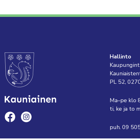
Hallinto
Kaupungint
Kauniaisten
PL 52, 027
Ma–pe klo 
ti, ke ja t
puh. 09 50