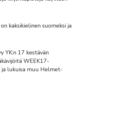
s on kaksikielinen suomeksi ja
yy YK:n 17 kestävän
läkävijöitä WEEK17-
o ja lukuisa muu Helmet-