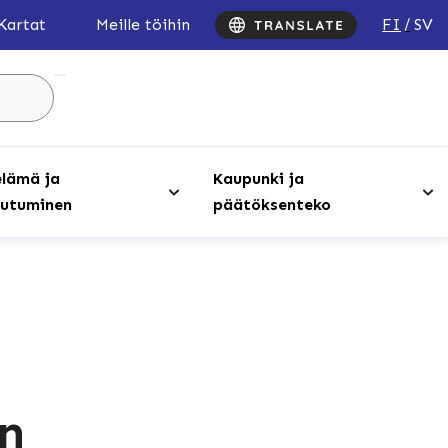
FI
SV
Kartat
Meille töihin
Hae
sivustolta
...
lämä ja
Kaupunki ja
utuminen
päätöksenteko
en