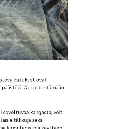
istövaikutukset ovat
aa päästöjä. Opi pidentämään
i soveltuvaa kangasta, voit
laisia tilkkuja sekä
ja kirjontapistoja käyttäen