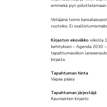
emmekä pyri piilottelemaan p
Vetäjänä toimii kansalaisopi
ruotsiksi. Ei osallistumisma
Kirjaston ekoviikko
viikolla 
kehityksen – Agenda 2030 – 
tapahtumaviikon lanseerauks
kirjasto.
Tapahtuman hinta
Vapaa pääsy
Tapahtuman järjestäjä
Kauniaisten kirjasto