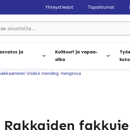
Yhteystiedot
Tapahtumat
olta ...
asvatus ja
Kulttuuri ja vapaa-
Työe
aika
koto
 paikkaaminen Visible mending -hengessä
: Rakkaiden fakkuj