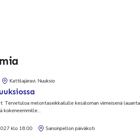
umia
Kattilajäravi, Nuuksio
uuksiossa
ut: Tervetuloa melontaseikkailulle kesäloman viimeisenä lauantai
sekä kokeneemmille…
2027 klo 18.00
Sansinpellon päiväkoti