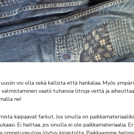
uusiin voi olla sekä kallista että hankalaa. Myös ympär
 valmistaminen vaatii tuhansia litroja vettä ja aiheutt
malla ne!
sta kaipaavat farkut. Jos sinulla on paikkamateriaaliks
asi. Ei haittaa, jos sinulla ei ole paikkamateriaalia. Eri
ivia ompeluneuloja löytyy kirjastolta. Paikkaamme helppo