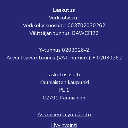
Laskutus
Verkkolaskut
Verkkolaskuosoite: 003702030262
Välittäjän tunnus: BAWCFI22
Y-tunnus 0203026-2
Arvonlisäverotunnus (VAT-numero): FI02030262
Laskutusosoite
Kauniaisten kaupunki
PL 1
02701 Kauniainen
Asuminen ja ympäristö
Hyvinvointi