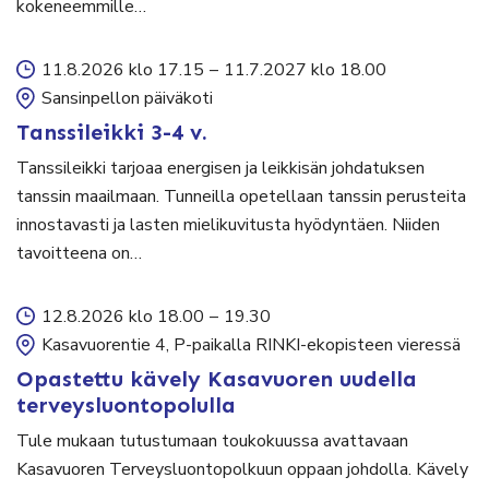
kokeneemmille…
11.8.2026 klo 17.15
–
11.7.2027 klo 18.00
Sansinpellon päiväkoti
Tanssileikki 3-4 v.
Tanssileikki tarjoaa energisen ja leikkisän johdatuksen
tanssin maailmaan. Tunneilla opetellaan tanssin perusteita
innostavasti ja lasten mielikuvitusta hyödyntäen. Niiden
tavoitteena on…
12.8.2026 klo 18.00
–
19.30
Kasavuorentie 4, P-paikalla RINKI-ekopisteen vieressä
Opastettu kävely Kasavuoren uudella
terveysluontopolulla
Tule mukaan tutustumaan toukokuussa avattavaan
Kasavuoren Terveysluontopolkuun oppaan johdolla. Kävely