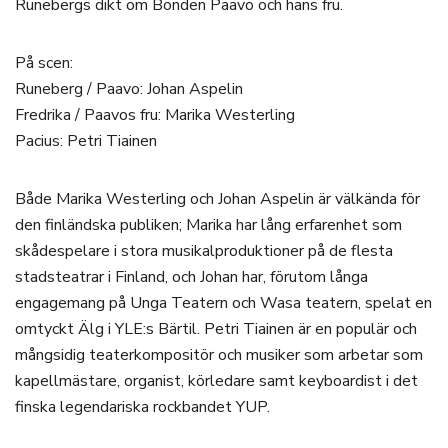
Runebergs dikt om Bonden Paavo och hans fru.
På scen:
Runeberg / Paavo: Johan Aspelin
Fredrika / Paavos fru: Marika Westerling
Pacius: Petri Tiainen
Både Marika Westerling och Johan Aspelin är välkända för
den finländska publiken; Marika har lång erfarenhet som
skådespelare i stora musikalproduktioner på de flesta
stadsteatrar i Finland, och Johan har, förutom långa
engagemang på Unga Teatern och Wasa teatern, spelat en
omtyckt Älg i YLE:s Bärtil. Petri Tiainen är en populär och
mångsidig teaterkompositör och musiker som arbetar som
kapellmästare, organist, körledare samt keyboardist i det
finska legendariska rockbandet YUP.