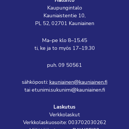
Hallinto
Kaupungintalo
Kauniaistentie 10,
PL 52, 02701 Kauniainen
Ma–pe klo 8–15.45
ti, ke ja to myös 17–19.30
puh. 09 50561
sähköposti:
kauniainen@kauniainen.fi
tai etunimi.sukunimi@kauniainen.fi
Laskutus
Verkkolaskut
Verkkolaskuosoite: 003702030262