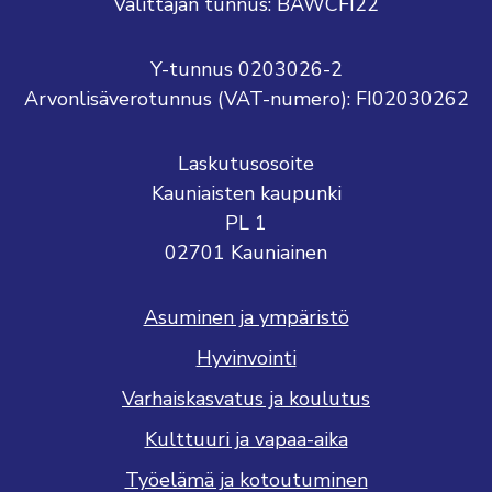
Välittäjän tunnus: BAWCFI22
Y-tunnus 0203026-2
Arvonlisäverotunnus (VAT-numero): FI02030262
Laskutusosoite
Kauniaisten kaupunki
PL 1
02701 Kauniainen
Asuminen ja ympäristö
Hyvinvointi
Varhaiskasvatus ja koulutus
Kulttuuri ja vapaa-aika
Työelämä ja kotoutuminen