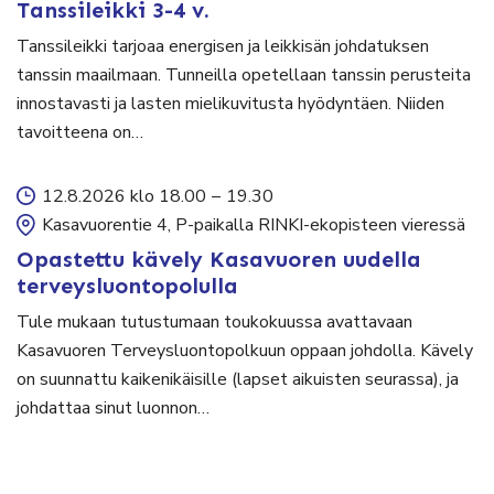
Tanssileikki 3-4 v.
Tanssileikki tarjoaa energisen ja leikkisän johdatuksen
tanssin maailmaan. Tunneilla opetellaan tanssin perusteita
innostavasti ja lasten mielikuvitusta hyödyntäen. Niiden
tavoitteena on…
12.8.2026 klo 18.00
–
19.30
Kasavuorentie 4, P-paikalla RINKI-ekopisteen vieressä
Opastettu kävely Kasavuoren uudella
terveysluontopolulla
Tule mukaan tutustumaan toukokuussa avattavaan
Kasavuoren Terveysluontopolkuun oppaan johdolla. Kävely
on suunnattu kaikenikäisille (lapset aikuisten seurassa), ja
johdattaa sinut luonnon…