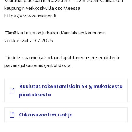
Kuulutus pidetään nähtävillä 3.7 – 12.8.2025 Kauniaisten
kaupungin verkkosivuilla osoitteessa
https://www.kauniainen.fi.
Tämä kuulutus on julkaistu Kauniaisten kaupungin
verkkosivuilla 3.7.2025.
Tiedoksisaannin katsotaan tapahtuneen seitsemäntenä
päivänä julkaisemisajankohdasta.
Kuulutus rakentamislain 53 § mukaisesta
päätöksestä
Oikaisuvaatimusohje