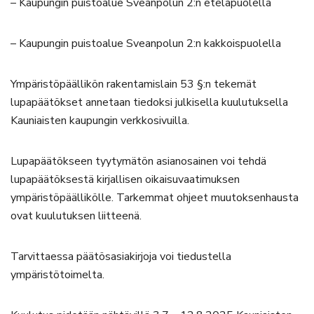
– Kaupungin puistoalue Sveanpolun 2:n eteläpuolella
– Kaupungin puistoalue Sveanpolun 2:n kakkoispuolella
Ympäristöpäällikön rakentamislain 53 §:n tekemät
lupapäätökset annetaan tiedoksi julkisella kuulutuksella
Kauniaisten kaupungin verkkosivuilla.
Lupapäätökseen tyytymätön asianosainen voi tehdä
lupapäätöksestä kirjallisen oikaisuvaatimuksen
ympäristöpäällikölle. Tarkemmat ohjeet muutoksenhausta
ovat kuulutuksen liitteenä.
Tarvittaessa päätösasiakirjoja voi tiedustella
ympäristötoimelta.