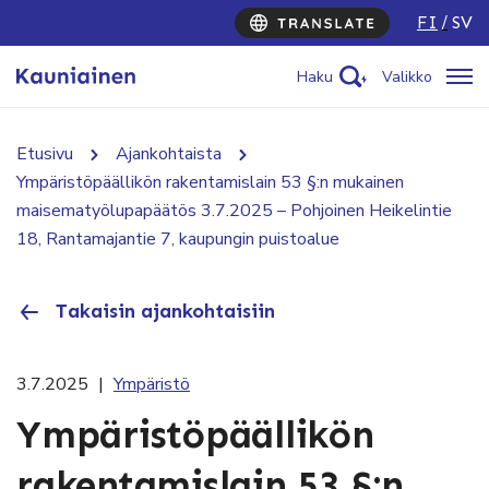
FI
SV
Haku
Valikko
Etusivu
Ajankohtaista
Ympäristöpäällikön rakentamislain 53 §:n mukainen
maisematyölupapäätös 3.7.2025 – Pohjoinen Heikelintie
18, Rantamajantie 7, kaupungin puistoalue
Takaisin ajankohtaisiin
3.7.2025
|
Ympäristö
Ympäristöpäällikön
rakentamislain 53 §:n