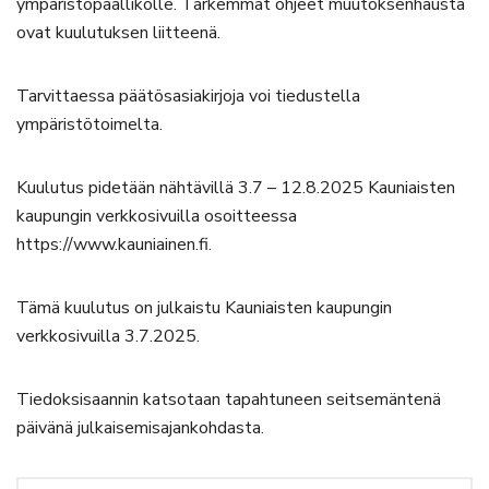
ympäristöpäällikölle. Tarkemmat ohjeet muutoksenhausta
ovat kuulutuksen liitteenä.
Tarvittaessa päätösasiakirjoja voi tiedustella
ympäristötoimelta.
Kuulutus pidetään nähtävillä 3.7 – 12.8.2025 Kauniaisten
kaupungin verkkosivuilla osoitteessa
https://www.kauniainen.fi.
Tämä kuulutus on julkaistu Kauniaisten kaupungin
verkkosivuilla 3.7.2025.
Tiedoksisaannin katsotaan tapahtuneen seitsemäntenä
päivänä julkaisemisajankohdasta.