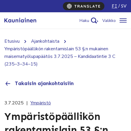
FI
SV
Haku
Valikko
Etusivu
Ajankohtaista
Ympäristöpäällikön rakentamislain 53 §:n mukainen
maisematyölupapäätös 3.7.2025 – Kandidaatintie 3 C
(235–3–34–15)
Takaisin ajankohtaisiin
3.7.2025
|
Ympäristö
Ympäristöpäällikön
rakentamislain 53 §:n