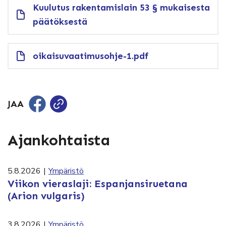
Kuulutus rakentamislain 53 § mukaisesta
päätöksestä
oikaisuvaatimusohje-1.pdf
JAA
Ajankohtaista
5.8.2026
|
Ympäristö
Viikon vieraslaji: Espanjansiruetana
(Arion vulgaris)
3.8.2026
|
Ympäristö