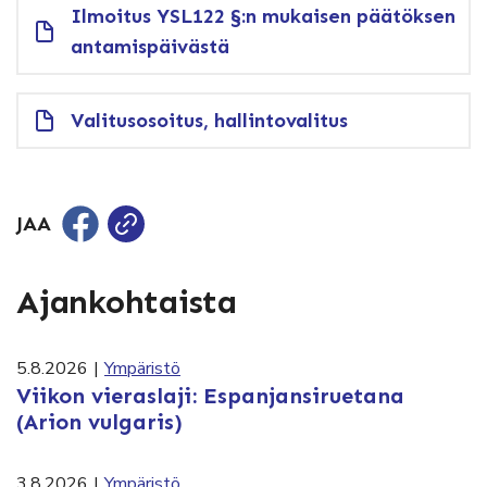
Ilmoitus YSL122 §:n mukaisen päätöksen
antamispäivästä
Valitusosoitus, hallintovalitus
JAA
Ajankohtaista
5.8.2026
|
Ympäristö
Viikon vieraslaji: Espanjansiruetana
(Arion vulgaris)
3.8.2026
|
Ympäristö