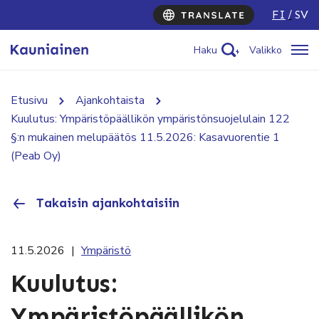
FI
SV
Haku
Valikko
Etusivu
Ajankohtaista
Kuulutus: Ympäristöpäällikön ympäristönsuojelulain 122
§:n mukainen melupäätös 11.5.2026: Kasavuorentie 1
(Peab Oy)
Takaisin ajankohtaisiin
11.5.2026
|
Ympäristö
Kuulutus:
Ympäristöpäällikön