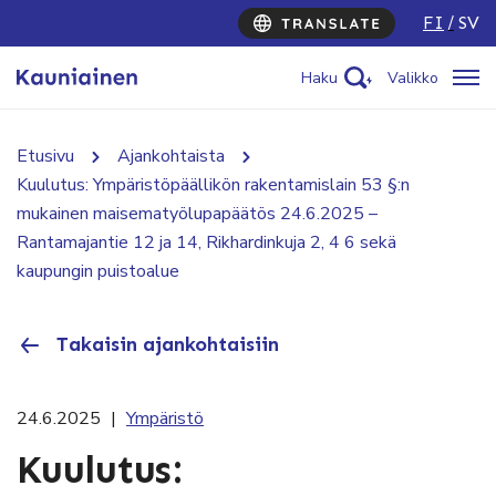
FI
SV
Haku
Valikko
Etusivu
Ajankohtaista
Kuulutus: Ympäristöpäällikön rakentamislain 53 §:n
mukainen maisematyölupapäätös 24.6.2025 –
Rantamajantie 12 ja 14, Rikhardinkuja 2, 4 6 sekä
kaupungin puistoalue
Takaisin ajankohtaisiin
24.6.2025
|
Ympäristö
Kuulutus: